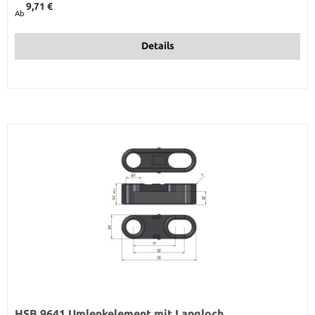
9,71 €
Ab
Details
HSB 9641 Umlenkelement mit Langloch