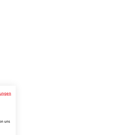
e Schaltflächen um die Anzahl zu erhöhen oder zu reduzieren.
ungen
on uns