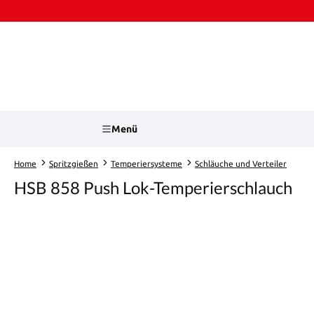
Zum Hauptinhalt springen
Zur Suche springen
Menü
Home
Spritzgießen
Temperiersysteme
Schläuche und Verteiler
HSB 858 Push Lok-Temperierschlauch
Bildergalerie überspringen