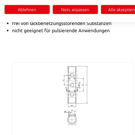
zur Förderung von Luft, Wasser und Kühlwasser
Montage ohne zusätzliche Sicherung
Ablehnen
Nein, anpassen
Alle akzeptier
Temperaturbereich:Luft: - 25° C - + 75° C , Wasser: - 25° C 
frei von lackbenetzungsstörenden Substanzen
nicht geeignet für pulsierende Anwendungen