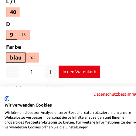
auswählen
L / l
40
auswählen
D
9
13
auswählen
Farbe
blau
rot
Produkt Anzahl: Gib den gewünschten Wert ein oder benutze di
In den Warenkorb
Produktnummer:
858920B
Datenschutzbestimm
Wir verwenden Cookies
Beschreibung
Bewertungen
Wir können diese zur Analyse unserer Besucherdaten platzieren, um unsere
Webseite zu verbessern, personalisierte Inhalte anzuzeigen und Ihnen ein
großartiges Webseiten-Erlebnis zu bieten. Für weitere Informationen zu den v
Produktinformationen "HSB 858"
verwendeten Cookies öffnen Sie die Einstellungen.