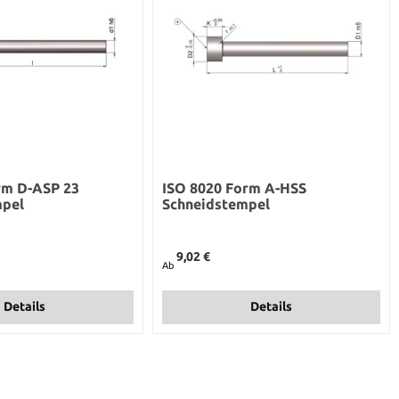
rm D-ASP 23
ISO 8020 Form A-HSS
mpel
Schneidstempel
Regulärer Preis:
9,02 €
Ab
Details
Details