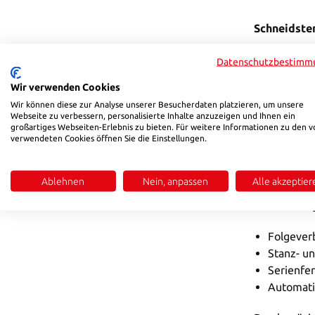
Schneidste
Schneidstem
Datenschutzbestimm
Werkstoffe 
Wir verwenden Cookies
unterschie
Wir können diese zur Analyse unserer Besucherdaten platzieren, um unsere
und Formen
Webseite zu verbessern, personalisierte Inhalte anzuzeigen und Ihnen ein
großartiges Webseiten-Erlebnis zu bieten. Für weitere Informationen zu den v
verwendeten Cookies öffnen Sie die Einstellungen.
Schneidste
Ein Schneid
Ablehnen
Nein, anpassen
Alle akzeptier
höchste Maß
Anforderunge
Folgeve
Stanz- 
Serienfer
Automati