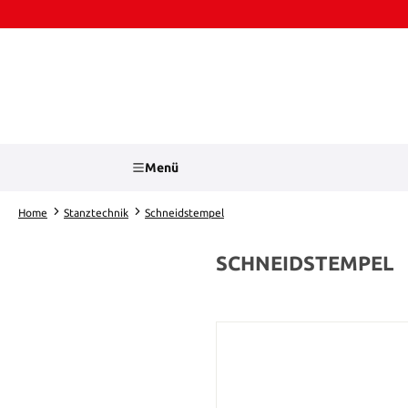
Zum Hauptinhalt springen
Zur Suche springen
Menü
Home
Stanztechnik
Schneidstempel
SCHNEIDSTEMPEL