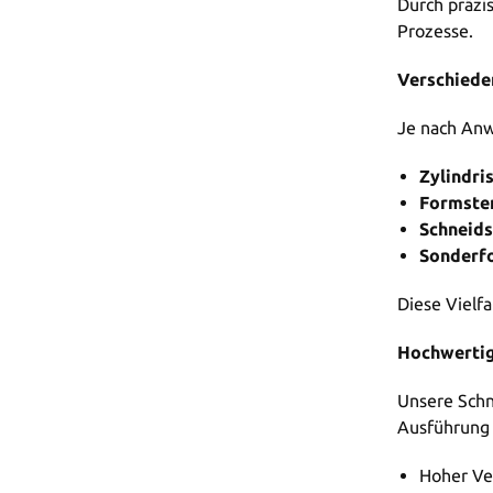
Durch präzi
Prozesse.
Verschiede
Je nach Anw
Zylindri
Formste
Schneids
Sonderfo
Diese Vielf
Hochwertig
Unsere Schn
Ausführung 
Hoher Ver