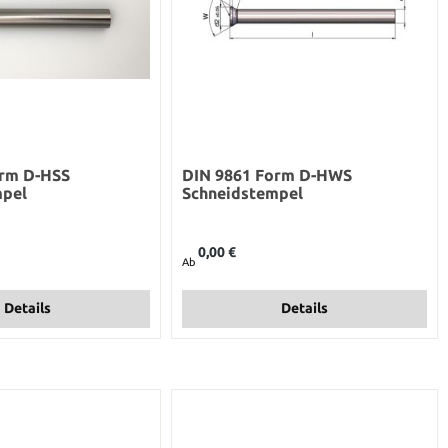
orm D-HSS
DIN 9861 Form D-HWS
mpel
Schneidstempel
Regulärer Preis:
0,00 €
Ab
Details
Details