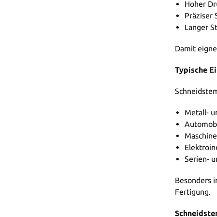
Hoher Dru
Präziser
Langer St
Damit eignen
Typische E
Schneidstem
Metall- 
Automobil
Maschin
Elektroin
Serien- 
Besonders i
Fertigung.
Schneidste