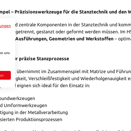
mpel – Präzisionswerkzeuge für die Stanztechnik und den
pel sind zentrale Komponenten in der Stanztechnik und komme
ungen
präzise getrennt, gestanzt oder geformt werden müssen. Im H
dlichen Ausführungen, Geometrien und Werkstoffen
– optim
bau.
on uns
mpel für präzise Stanzprozesse
stempel übernimmt im Zusammenspiel mit Matrize und Führung
en
genauigkeit, Verschleißfestigkeit und Wiederholgenauigkeit e
n und eignen sich ideal für den Einsatz in:
rbundwerkzeugen
und Umformwerkzeugen
tigung in der Metallverarbeitung
sierten Produktionsprozessen