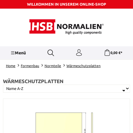
WILLKOMMEN IN UNSEREM ONLINE-SHOP
Zum Hauptinhalt springen
Menü
0,00 €*
Home
Formenbau
Normteile
Wärmeschutzplatten
WÄRMESCHUTZPLATTEN