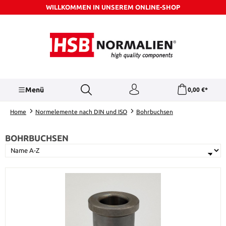
WILLKOMMEN IN UNSEREM ONLINE-SHOP
Zum Hauptinhalt springen
Menü
0,00 €*
Home
Normelemente nach DIN und ISO
Bohrbuchsen
BOHRBUCHSEN