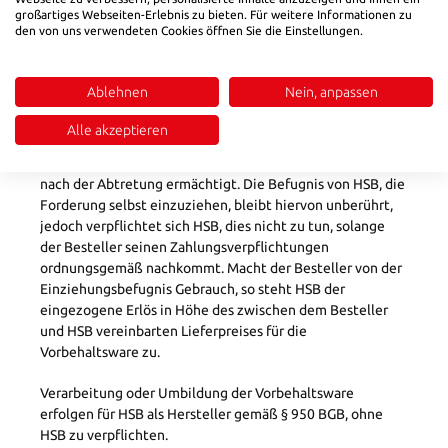
großartiges Webseiten-Erlebnis zu bieten. Für weitere Informationen zu
zusammen mit anderen Waren, die nicht HSB gehören,
den von uns verwendeten Cookies öffnen Sie die Einstellungen.
weiterveräußert oder wird sie mit einem Grundstück oder
mit beweglichen Sachen verbunden, so gilt die Forderung
des Bestellers gegen seine Abnehmer in Höhe des
Ablehnen
Nein, anpassen
zwischen dem Besteller und HSB vereinbarten
Lieferpreises für die Vorbehaltsware als abgetreten.
Alle akzeptieren
Zur Einziehung dieser Forderung ist der Besteller auch
nach der Abtretung ermächtigt. Die Befugnis von HSB, die
Forderung selbst einzuziehen, bleibt hiervon unberührt,
jedoch verpflichtet sich HSB, dies nicht zu tun, solange
der Besteller seinen Zahlungsverpflichtungen
ordnungsgemäß nachkommt. Macht der Besteller von der
Einziehungsbefugnis Gebrauch, so steht HSB der
eingezogene Erlös in Höhe des zwischen dem Besteller
und HSB vereinbarten Lieferpreises für die
Vorbehaltsware zu.
Verarbeitung oder Umbildung der Vorbehaltsware
erfolgen für HSB als Hersteller gemäß § 950 BGB, ohne
HSB zu verpflichten.