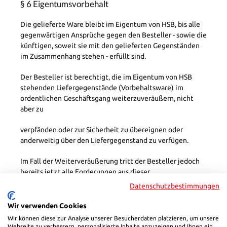
§ 6 Eigentumsvorbehalt
Die gelieferte Ware bleibt im Eigentum von HSB, bis alle
gegenwärtigen Ansprüche gegen den Besteller - sowie die
künftigen, soweit sie mit den gelieferten Gegenständen
im Zusammenhang stehen - erfüllt sind.
Der Besteller ist berechtigt, die im Eigentum von HSB
stehenden Liefergegenstände (Vorbehaltsware) im
ordentlichen Geschäftsgang weiterzuveräußern, nicht
aber zu
verpfänden oder zur Sicherheit zu übereignen oder
anderweitig über den Liefergegenstand zu verfügen.
Im Fall der Weiterveräußerung tritt der Besteller jedoch
bereits jetzt alle Forderungen aus dieser
Weiterveräußerung an HSB ab, und zwar gleichgültig, ob
Datenschutzbestimmungen
die Vorbehaltsware vor oder nach Verarbeitung
weiterveräußert wird oder ob sie mit einem Grundstück
Wir verwenden Cookies
oder mit beweglichen Sachen verbunden wird oder nicht.
Wir können diese zur Analyse unserer Besucherdaten platzieren, um unsere
Wird die Vorbehaltsware nach Verarbeitung oder
Webseite zu verbessern, personalisierte Inhalte anzuzeigen und Ihnen ein