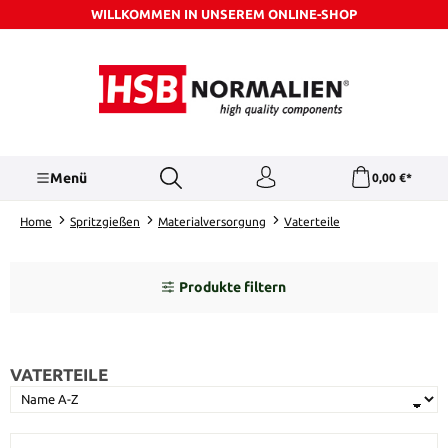
WILLKOMMEN IN UNSEREM ONLINE-SHOP
Zum Hauptinhalt springen
Menü
0,00 €*
Home
Spritzgießen
Materialversorgung
Vaterteile
Produkte filtern
VATERTEILE