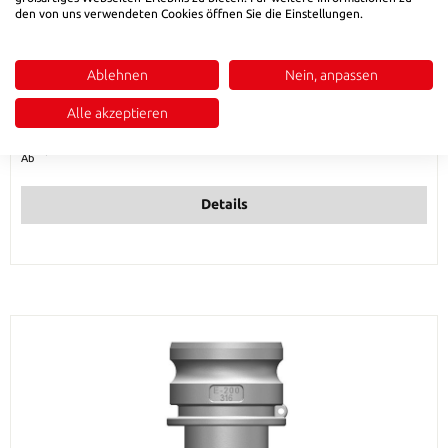
den von uns verwendeten Cookies öffnen Sie die Einstellungen.
HSB 586 Kamlok Vaterteil mit Schlauchtülle Typ E -
Ablehnen
Nein, anpassen
Edelstahl
Alle akzeptieren
Regulärer Preis:
6,73 €
Ab
Details