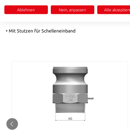
• Temperatur max.: +65°C
Ablehnen
Nein, anpassen
Alle akzeptier
• Material: Aluminium (weitere auf Anfrage)
• Mit Stutzen für Schelleneinband