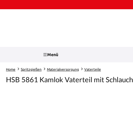
Zum Hauptinhalt springen
Zur Suche springen
Menü
Home
Spritzgießen
Materialversorgung
Vaterteile
HSB 5861 Kamlok Vaterteil mit Schlaucht
Bildergalerie überspringen