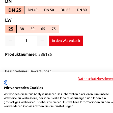
auswählen
DN
DN 25
DN 40
DN 50
DN 65
DN 80
(Diese Option ist zurzeit nicht verfügbar.)
(Diese Option ist zurzeit nicht verfügbar.)
(Diese Option ist zurzeit nicht ver
(Diese Option ist zurze
auswählen
LW
25
38
50
65
75
(Diese Option ist zurzeit nicht verfügbar.)
(Diese Option ist zurzeit nicht verfügbar.)
(Diese Option ist zurzeit nicht verfügbar.)
(Diese Option ist zurzeit nicht verfügbar.)
Produkt Anzahl: Gib den gewünschten Wert ein oder benutze di
In den Warenkorb
Produktnummer:
586125
Beschreibung
Bewertungen
Datenschutzbestimm
Produktinformationen "HSB 5861"
Wir verwenden Cookies
Wir können diese zur Analyse unserer Besucherdaten platzieren, um unsere
• Anwendung: Verbinden von Schläuchen mit Anschlüssen z
Webseite zu verbessern, personalisierte Inhalte anzuzeigen und Ihnen ein
großartiges Webseiten-Erlebnis zu bieten. Für weitere Informationen zu den v
• Temperatur min.: -20°C
verwendeten Cookies öffnen Sie die Einstellungen.