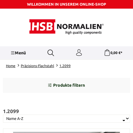
WILLKOMMEN IN UNSEREM ONLINE-SHOP
Zum Hauptinhalt springen
Menü
0,00 €*
Home
Präzisions-Flachstahl
1.2099
Produkte filtern
1.2099