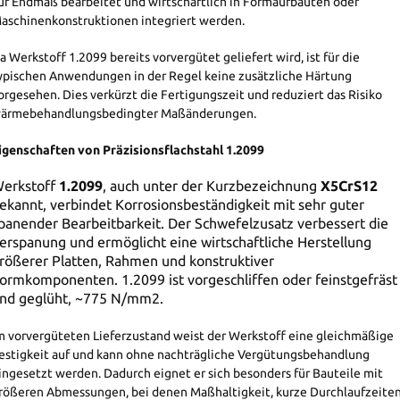
uf Endmaß bearbeitet und wirtschaftlich in Formaufbauten oder
aschinenkonstruktionen integriert werden.
a Werkstoff 1.2099 bereits vorvergütet geliefert wird, ist für die
ypischen Anwendungen in der Regel keine zusätzliche Härtung
orgesehen. Dies verkürzt die Fertigungszeit und reduziert das Risiko
ärmebehandlungsbedingter Maßänderungen.
igenschaften von Präzisionsflachstahl 1.2099
erkstoff
1.2099
, auch unter der Kurzbezeichnung
X5CrS12
ekannt, verbindet Korrosionsbeständigkeit mit sehr guter
panender Bearbeitbarkeit. Der Schwefelzusatz verbessert die
erspanung und ermöglicht eine wirtschaftliche Herstellung
rößerer Platten, Rahmen und konstruktiver
ormkomponenten. 1.2099 ist vorgeschliffen oder feinstgefräst
nd geglüht, ~775 N/mm2.
m vorvergüteten Lieferzustand weist der Werkstoff eine gleichmäßige
estigkeit auf und kann ohne nachträgliche Vergütungsbehandlung
ingesetzt werden. Dadurch eignet er sich besonders für Bauteile mit
rößeren Abmessungen, bei denen Maßhaltigkeit, kurze Durchlaufzeite