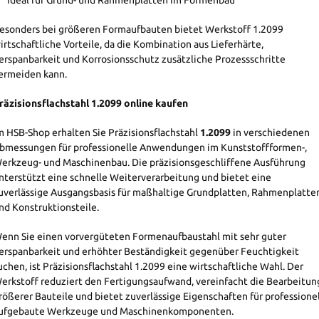
esonders bei größeren Formaufbauten bietet Werkstoff 1.2099
irtschaftliche Vorteile, da die Kombination aus Lieferhärte,
erspanbarkeit und Korrosionsschutz zusätzliche Prozessschritte
ermeiden kann.
räzisionsflachstahl 1.2099 online kaufen
m HSB-Shop erhalten Sie Präzisionsflachstahl
1.2099
in verschiedenen
bmessungen für professionelle Anwendungen im Kunststoffformen-,
erkzeug- und Maschinenbau. Die präzisionsgeschliffene Ausführung
nterstützt eine schnelle Weiterverarbeitung und bietet eine
uverlässige Ausgangsbasis für maßhaltige Grundplatten, Rahmenplatte
nd Konstruktionsteile.
enn Sie einen vorvergüteten Formenaufbaustahl mit sehr guter
erspanbarkeit und erhöhter Beständigkeit gegenüber Feuchtigkeit
uchen, ist Präzisionsflachstahl 1.2099 eine wirtschaftliche Wahl. Der
erkstoff reduziert den Fertigungsaufwand, vereinfacht die Bearbeitun
rößerer Bauteile und bietet zuverlässige Eigenschaften für professionel
ufgebaute Werkzeuge und Maschinenkomponenten.