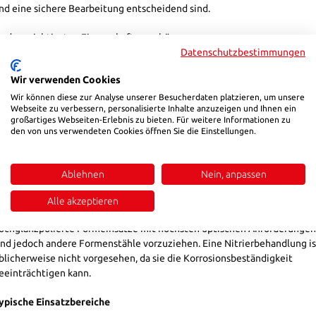
nd eine sichere Bearbeitung entscheidend sind.
u den wichtigsten Eigenschaften gehören:
Datenschutzbestimmungen
vorvergüteter Lieferzustand
Wir verwenden Cookies
sehr gute Zerspanbarkeit
Korrosionsbeständigkeit gegenüber Wasser und feuchter Umgebung
Wir können diese zur Analyse unserer Besucherdaten platzieren, um unsere
Webseite zu verbessern, personalisierte Inhalte anzuzeigen und Ihnen ein
gute Zähigkeit
großartiges Webseiten-Erlebnis zu bieten. Für weitere Informationen zu
gute Schweißbarkeit
den von uns verwendeten Cookies öffnen Sie die Einstellungen.
gleichmäßige Festigkeit
magnetisierbar
präzisionsgeschliffene Oberfläche
Ablehnen
Nein, anpassen
enge Fertigungstoleranzen
Alle akzeptieren
er Werkstoff ist für technische Polituren geeignet. Für
ochglanzpolierte Formeinsätze mit höchsten optischen Anforderungen
ind jedoch andere Formenstähle vorzuziehen. Eine Nitrierbehandlung is
blicherweise nicht vorgesehen, da sie die Korrosionsbeständigkeit
eeinträchtigen kann.
ypische Einsatzbereiche