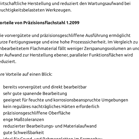
irtschaftliche Herstellung und reduziert den Wartungsaufwand bei
euchtigkeitsbelasteten Werkzeugen.
orteile von Präzisionsflachstahl 1.2099
ie vorvergütete und präzisionsgeschliffene Ausführung ermöglicht
urze Fertigungswege und eine hohe Prozesssicherheit. Im Vergleich zu
nbearbeitetem Flachmaterial fällt weniger Zerspanungsvolumen an un
er Aufwand zur Herstellung ebener, paralleler Funktionsflächen wird
eduziert.
hre Vorteile auf einen Blick:
bereits vorvergütet und direkt bearbeitbar
sehr gute spanende Bearbeitung
geeignet für feuchte und korrosionsbeanspruchte Umgebungen
kein reguläres nachträgliches Härten erforderlich
präzisionsgeschliffene Oberfläche
enge Maßtoleranzen
reduzierter Bearbeitungs- und Materialaufwand
gute Schweißbarkeit
ideal für Grund- und Rahmenplatten im Formenbau