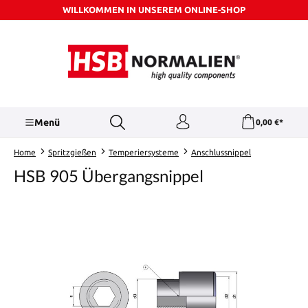
WILLKOMMEN IN UNSEREM ONLINE-SHOP
Zum Hauptinhalt springen
Menü
0,00 €*
Home
Spritzgießen
Temperiersysteme
Anschlussnippel
HSB 905 Übergangsnippel
Bildergalerie überspringen