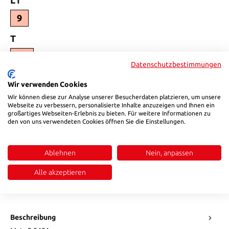
9
auswählen
T
12
Datenschutzbestimmungen
auswählen
d3
Wir verwenden Cookies
R1/4
Wir können diese zur Analyse unserer Besucherdaten platzieren, um unsere
Webseite zu verbessern, personalisierte Inhalte anzuzeigen und Ihnen ein
auswählen
großartiges Webseiten-Erlebnis zu bieten. Für weitere Informationen zu
l2
den von uns verwendeten Cookies öffnen Sie die Einstellungen.
15
Produkt Anzahl: Gib den gewünschten Wert ein oder benutze die Sch
Ablehnen
Nein, anpassen
In den Warenkorb
Alle akzeptieren
Produktnummer:
H905R38R14
Beschreibung