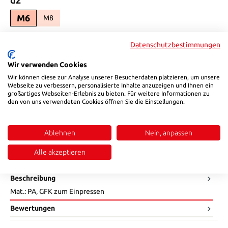
M6
M8
(Diese Option ist zurzeit nicht verfügbar.)
auswählen
l2
Datenschutzbestimmungen
13
16
(Diese Option ist zurzeit nicht verfügbar.)
Wir verwenden Cookies
auswählen
b_
Wir können diese zur Analyse unserer Besucherdaten platzieren, um unsere
Webseite zu verbessern, personalisierte Inhalte anzuzeigen und Ihnen ein
1,5
großartiges Webseiten-Erlebnis zu bieten. Für weitere Informationen zu
1,8
(Diese Option ist zurzeit nicht verfügbar.)
den von uns verwendeten Cookies öffnen Sie die Einstellungen.
Produkt Anzahl: Gib den gewünschten Wert ein oder benutze die Sch
In den Warenkorb
Ablehnen
Nein, anpassen
Produktnummer:
H9651510180
Alle akzeptieren
Beschreibung
Mat.: PA, GFK zum Einpressen
Bewertungen