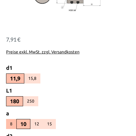
7,91 €
Regulärer Preis:
Preise exkl. MwSt. zzgl. Versandkosten
auswählen
d1
11,9
15,8
(Diese Option ist zurzeit nicht verfügbar.)
auswählen
L1
180
250
(Diese Option ist zurzeit nicht verfügbar.)
auswählen
a
10
8
12
15
(Diese Option ist zurzeit nicht verfügbar.)
(Diese Option ist zurzeit nicht verfügbar.)
auswählen
d2