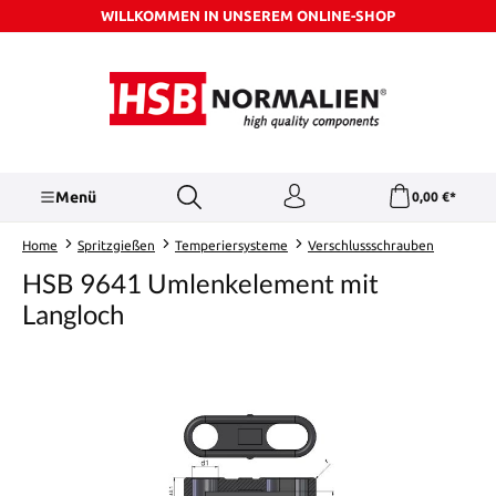
WILLKOMMEN IN UNSEREM ONLINE-SHOP
Zum Hauptinhalt springen
Menü
0,00 €*
Home
Spritzgießen
Temperiersysteme
Verschlussschrauben
HSB 9641 Umlenkelement mit
Langloch
Bildergalerie überspringen