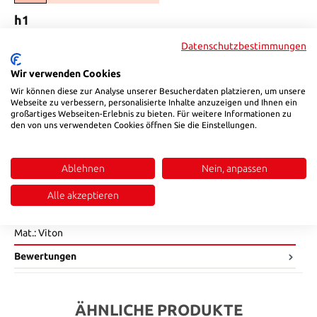
auswählen
h1
9,7
11,8
12,7
15,8
Datenschutzbestimmungen
(Diese Option ist zurzeit nicht verfügbar.)
(Diese Option ist zurzeit nicht verfügbar.)
(Diese Option ist zurzeit nicht verfügbar.)
auswählen
l2
Wir verwenden Cookies
Wir können diese zur Analyse unserer Besucherdaten platzieren, um unsere
34
26
30
38
Webseite zu verbessern, personalisierte Inhalte anzuzeigen und Ihnen ein
(Diese Option ist zurzeit nicht verfügbar.)
(Diese Option ist zurzeit nicht verfügbar.)
(Diese Option ist zurzeit nicht verfügbar.)
großartiges Webseiten-Erlebnis zu bieten. Für weitere Informationen zu
Produkt Anzahl: Gib den gewünschten Wert ein oder benutze die Sch
den von uns verwendeten Cookies öffnen Sie die Einstellungen.
In den Warenkorb
Produktnummer:
H9641102834
Ablehnen
Nein, anpassen
Alle akzeptieren
Beschreibung
Mat.: Viton
Bewertungen
ÄHNLICHE PRODUKTE