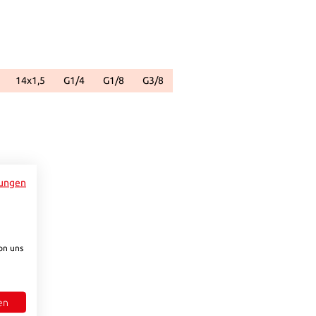
14x1,5
G1/4
G1/8
G3/8
gbar.)
icht verfügbar.)
t zurzeit nicht verfügbar.)
se Option ist zurzeit nicht verfügbar.)
(Diese Option ist zurzeit nicht verfügbar.)
(Diese Option ist zurzeit nicht verfügbar.)
(Diese Option ist zurzeit nicht verfügbar.)
(Diese Option ist zurzeit nicht verfügbar.)
e Schaltflächen um die Anzahl zu erhöhen oder zu reduzieren.
ungen
on uns
en