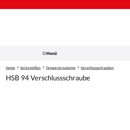
Zum Hauptinhalt springen
Zur Suche springen
Menü
Home
Spritzgießen
Temperiersysteme
Verschlussschrauben
HSB 94 Verschlussschraube
Bildergalerie überspringen