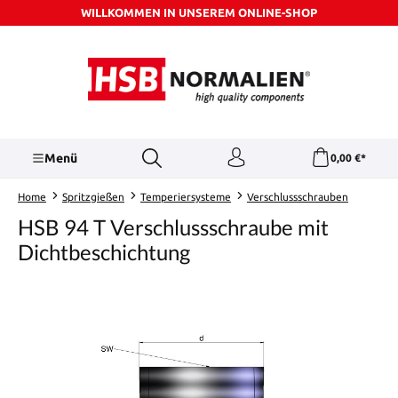
WILLKOMMEN IN UNSEREM ONLINE-SHOP
Zum Hauptinhalt springen
Menü
0,00 €*
Home
Spritzgießen
Temperiersysteme
Verschlussschrauben
HSB 94 T Verschlussschraube mit
Dichtbeschichtung
Bildergalerie überspringen