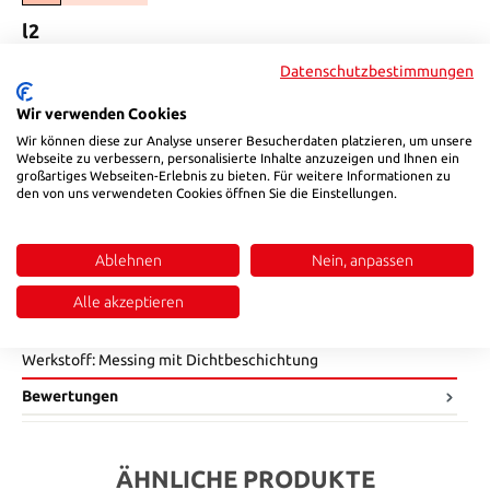
auswählen
l2
4
5
Datenschutzbestimmungen
(Diese Option ist zurzeit nicht verfügbar.)
auswählen
SW
Wir verwenden Cookies
Wir können diese zur Analyse unserer Besucherdaten platzieren, um unsere
5
7
8
Webseite zu verbessern, personalisierte Inhalte anzuzeigen und Ihnen ein
(Diese Option ist zurzeit nicht verfügbar.)
(Diese Option ist zurzeit nicht verfügbar.)
großartiges Webseiten-Erlebnis zu bieten. Für weitere Informationen zu
Produkt Anzahl: Gib den gewünschten Wert ein oder benutze die Sch
den von uns verwendeten Cookies öffnen Sie die Einstellungen.
In den Warenkorb
Produktnummer:
94R18T
Ablehnen
Nein, anpassen
Alle akzeptieren
Beschreibung
Werkstoff: Messing mit Dichtbeschichtung
Bewertungen
ÄHNLICHE PRODUKTE