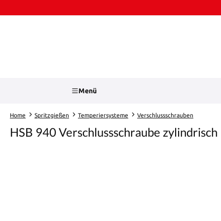
Zum Hauptinhalt springen
Zur Suche springen
Menü
Home
Spritzgießen
Temperiersysteme
Verschlussschrauben
HSB 940 Verschlussschraube zylindrisch
Bildergalerie überspringen