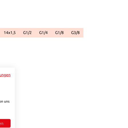
14x1,5
G1/2
G1/4
G1/8
G3/8
ar.)
ht verfügbar.)
zurzeit nicht verfügbar.)
 Option ist zurzeit nicht verfügbar.)
(Diese Option ist zurzeit nicht verfügbar.)
(Diese Option ist zurzeit nicht verfügbar.)
(Diese Option ist zurzeit nicht verfügbar.)
(Diese Option ist zurzeit nicht verfügbar.)
(Diese Option ist zurzeit nicht ve
bar.)
e Schaltflächen um die Anzahl zu erhöhen oder zu reduzieren.
ungen
on uns
en