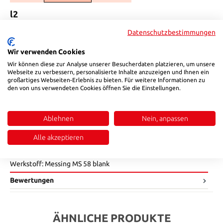
auswählen
l2
9
Datenschutzbestimmungen
(Diese Option ist zurzeit nicht verfügbar.)
auswählen
SW
Wir verwenden Cookies
Wir können diese zur Analyse unserer Besucherdaten platzieren, um unsere
17
22
Webseite zu verbessern, personalisierte Inhalte anzuzeigen und Ihnen ein
(Diese Option ist zurzeit nicht verfügbar.)
(Diese Option ist zurzeit nicht verfügbar.)
großartiges Webseiten-Erlebnis zu bieten. Für weitere Informationen zu
Produkt Anzahl: Gib den gewünschten Wert ein oder benutze die Sch
den von uns verwendeten Cookies öffnen Sie die Einstellungen.
In den Warenkorb
Produktnummer:
80709141545
Ablehnen
Nein, anpassen
Alle akzeptieren
Beschreibung
Werkstoff: Messing MS 58 blank
Bewertungen
ÄHNLICHE PRODUKTE