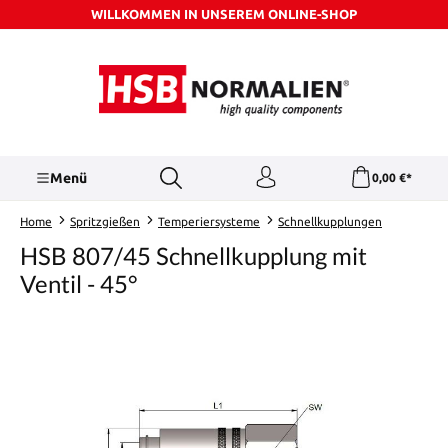
WILLKOMMEN IN UNSEREM ONLINE-SHOP
Zum Hauptinhalt springen
Menü
0,00 €*
Home
Spritzgießen
Temperiersysteme
Schnellkupplungen
HSB 807/45 Schnellkupplung mit
Ventil - 45°
Bildergalerie überspringen