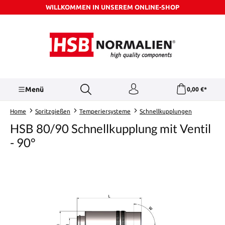
WILLKOMMEN IN UNSEREM ONLINE-SHOP
Zum Hauptinhalt springen
Menü
0,00 €*
Home
Spritzgießen
Temperiersysteme
Schnellkupplungen
HSB 80/90 Schnellkupplung mit Ventil
- 90°
Bildergalerie überspringen