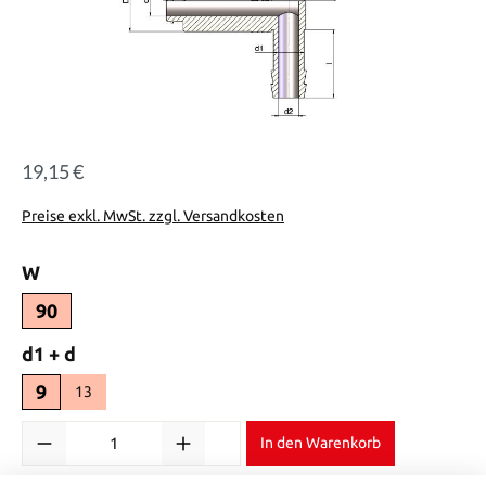
19,15 €
Regulärer Preis:
Preise exkl. MwSt. zzgl. Versandkosten
auswählen
W
90
auswählen
d1 + d
9
13
Produkt Anzahl: Gib den gewünschten Wert ein oder benutze die Sch
In den Warenkorb