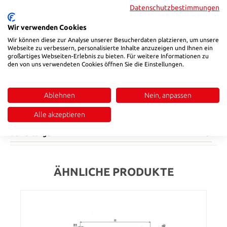
Produktnummer:
800990
Datenschutzbestimmungen
Wir verwenden Cookies
Beschreibung
Wir können diese zur Analyse unserer Besucherdaten platzieren, um unsere
Webseite zu verbessern, personalisierte Inhalte anzuzeigen und Ihnen ein
Miniatur-Einhand-Schnellverschlusskupplungen aus Messing
großartiges Webseiten-Erlebnis zu bieten. Für weitere Informationen zu
MS 58 • Für Temperieranwendungen mit Heiß- oder Kaltwasser
den von uns verwendeten Cookies öffnen Sie die Einstellungen.
bzw. Temperieröl • Wahlweise mit freiem Durchgang, einseitig
oder beidseitig absperrend • Schlauchkupplungen wahlweise
mit Standard-Tüllenkontur oder mit Schnellsteck-Kontur für
Ablehnen
Nein, anpassen
Steckschläuche Werkstoffe: • Anschlussstücke, Ventilkörper,
Alle akzeptieren
V…
Mehr
Bewertungen
ÄHNLICHE PRODUKTE