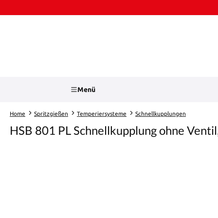
Zum Hauptinhalt springen
Zur Suche springen
Menü
Home
Spritzgießen
Temperiersysteme
Schnellkupplungen
HSB 801 PL Schnellkupplung ohne Ventil
Bildergalerie überspringen