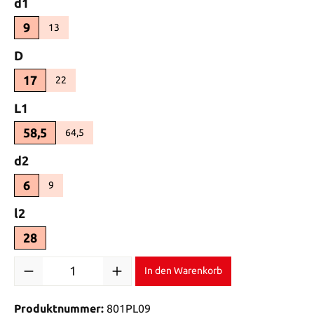
auswählen
d1
9
13
(Diese Option ist zurzeit nicht verfügbar.)
auswählen
D
17
22
(Diese Option ist zurzeit nicht verfügbar.)
auswählen
L1
58,5
64,5
(Diese Option ist zurzeit nicht verfügbar.)
auswählen
d2
6
9
(Diese Option ist zurzeit nicht verfügbar.)
auswählen
l2
28
Produkt Anzahl: Gib den gewünschten Wert ein oder benutze di
In den Warenkorb
Produktnummer:
801PL09