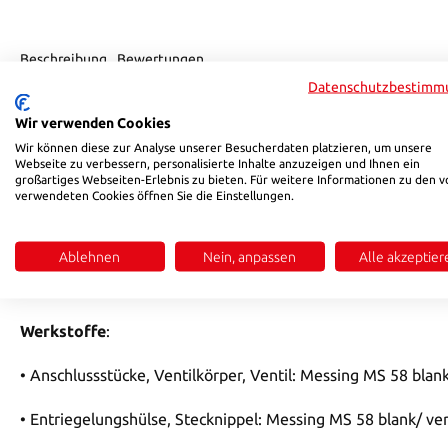
Beschreibung
Bewertungen
Datenschutzbestimm
Produktinformationen "HSB 801 PL"
Wir verwenden Cookies
Wir können diese zur Analyse unserer Besucherdaten platzieren, um unsere
• Für Temperier-Anwendungen mit Heiß- oder Kaltwasser bz
Webseite zu verbessern, personalisierte Inhalte anzuzeigen und Ihnen ein
großartiges Webseiten-Erlebnis zu bieten. Für weitere Informationen zu den v
verwendeten Cookies öffnen Sie die Einstellungen.
• Wahlweise mit freiem Durchgang, einseitig oder beidseiti
• Schlauchkupplungen wahlweise mit Standard-Tüllenkontur 
Ablehnen
Nein, anpassen
Alle akzeptier
Werkstoffe
:
• Anschlussstücke, Ventilkörper, Ventil: Messing MS 58 blan
• Entriegelungshülse, Stecknippel: Messing MS 58 blank/ ver