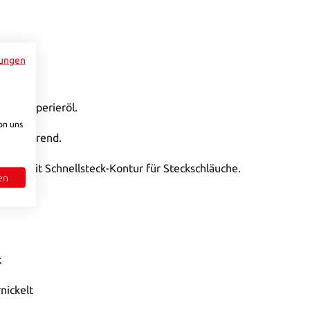
ungen
w. Temperieröl.
on uns
g absperrend.
oder mit Schnellsteck-Kontur für Steckschläuche.
en
k
nickelt