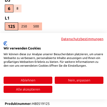
6
8
(Diese Option ist zurzeit nicht verfügbar.)
auswählen
L1
125
250
500
auswählen
d2
Datenschutzbestimmungen
20
26
(Diese Option ist zurzeit nicht verfügbar.)
Wir verwenden Cookies
auswählen
d6
Wir können diese zur Analyse unserer Besucherdaten platzieren, um unsere
Webseite zu verbessern, personalisierte Inhalte anzuzeigen und Ihnen ein
großartiges Webseiten-Erlebnis zu bieten. Für weitere Informationen zu
22
(Diese Option ist zurzeit nicht verfügbar.)
den von uns verwendeten Cookies öffnen Sie die Einstellungen.
auswählen
l11
2
Ablehnen
Nein, anpassen
Produkt Anzahl: Gib den gewünschten Wert ein oder benutze die Sch
Alle akzeptieren
In den Warenkorb
Produktnummer:
H80519125