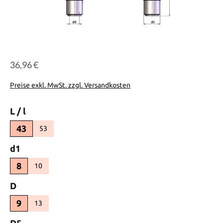
36,96 €
Regulärer Preis:
Preise exkl. MwSt. zzgl. Versandkosten
auswählen
L / l
43
53
(Diese Option ist zurzeit nicht verfügbar.)
auswählen
d1
8
10
(Diese Option ist zurzeit nicht verfügbar.)
auswählen
D
9
13
(Diese Option ist zurzeit nicht verfügbar.)
auswählen
D5