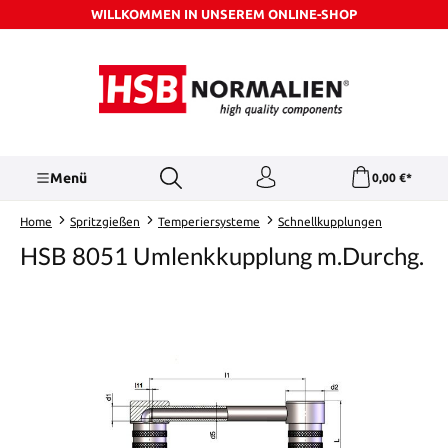
WILLKOMMEN IN UNSEREM ONLINE-SHOP
Zum Hauptinhalt springen
Menü
0,00 €*
Home
Spritzgießen
Temperiersysteme
Schnellkupplungen
HSB 8051 Umlenkkupplung m.Durchg.
Bildergalerie überspringen