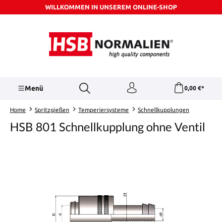
WILLKOMMEN IN UNSEREM ONLINE-SHOP
Zum Hauptinhalt springen
Menü
0,00 €*
Home
Spritzgießen
Temperiersysteme
Schnellkupplungen
HSB 801 Schnellkupplung ohne Ventil
Bildergalerie überspringen