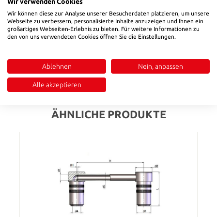
Miniatur-Einhand-Schnellverschlusskupplungen aus Messing
Wir verwenden Cookies
MS 58• Für Temperieranwendungen mit Heiß- oder Kaltwasser
Wir können diese zur Analyse unserer Besucherdaten platzieren, um unsere
bzw. Temperieröl• Wahlweise mit freiem Durchgang, einseitig
Webseite zu verbessern, personalisierte Inhalte anzuzeigen und Ihnen ein
großartiges Webseiten-Erlebnis zu bieten. Für weitere Informationen zu
oder beidseitig absperrend• Schlauchkupplungen wahlweise
den von uns verwendeten Cookies öffnen Sie die Einstellungen.
mit Standard-Tüllenkontur oder mit Schnellsteck-Kontur für
SteckschläucheWerkstoffe:• Anschlussstücke, Ventilkörper,
Ventil: Me…
Mehr
Ablehnen
Nein, anpassen
Bewertungen
Alle akzeptieren
ÄHNLICHE PRODUKTE