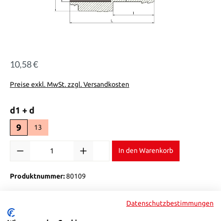
10,58 €
Regulärer Preis:
Preise exkl. MwSt. zzgl. Versandkosten
auswählen
d1 + d
9
13
Produkt Anzahl: Gib den gewünschten Wert ein oder benutze die Sch
In den Warenkorb
Produktnummer:
80109
Datenschutzbestimmungen
Beschreibung