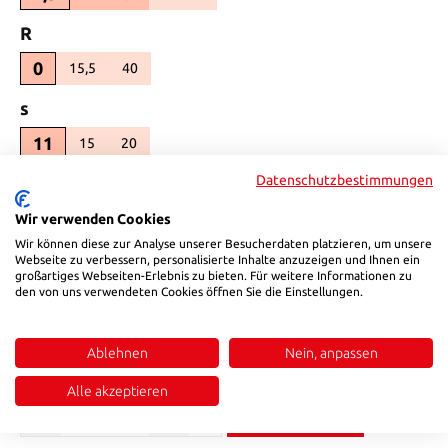
auswählen
R
0
15,5
40
(Diese Option ist zurzeit nicht verfügbar.)
(Diese Option ist zurzeit nicht verfügbar.)
auswählen
s
11
15
20
(Diese Option ist zurzeit nicht verfügbar.)
(Diese Option ist zurzeit nicht verfügbar.)
Datenschutzbestimmungen
auswählen
d1
28
38
48
Wir verwenden Cookies
(Diese Option ist zurzeit nicht verfügbar.)
(Diese Option ist zurzeit nicht verfügbar.)
Wir können diese zur Analyse unserer Besucherdaten platzieren, um unsere
auswählen
K
Webseite zu verbessern, personalisierte Inhalte anzuzeigen und Ihnen ein
großartiges Webseiten-Erlebnis zu bieten. Für weitere Informationen zu
13
den von uns verwendeten Cookies öffnen Sie die Einstellungen.
18
23
(Diese Option ist zurzeit nicht verfügbar.)
(Diese Option ist zurzeit nicht verfügbar.)
auswählen
T
Ablehnen
Nein, anpassen
0
1,5
(Diese Option ist zurzeit nicht verfügbar.)
Alle akzeptieren
Produkt Anzahl: Gib den gewünschten Wert ein oder benutze die Sch
In den Warenkorb