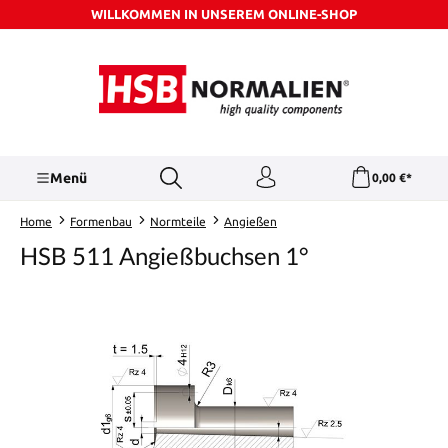
WILLKOMMEN IN UNSEREM ONLINE-SHOP
Zum Hauptinhalt springen
Menü
0,00 €*
Home
Formenbau
Normteile
Angießen
HSB 511 Angießbuchsen 1°
Bildergalerie überspringen