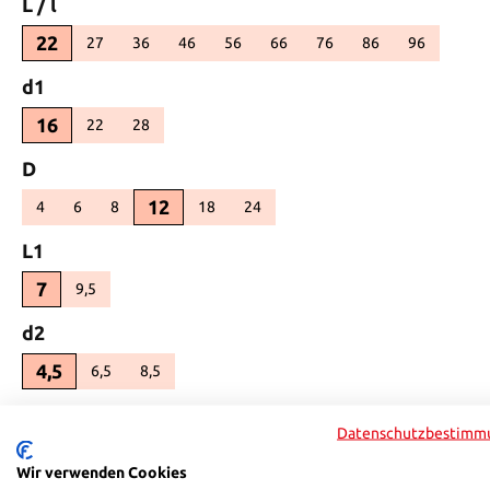
auswählen
L / l
22
27
36
46
56
66
76
86
96
(Diese Option ist zurzeit nicht verfügbar.)
(Diese Option ist zurzeit nicht verfügbar.)
(Diese Option ist zurzeit nicht verfügbar.)
(Diese Option ist zurzeit nicht verfügbar.)
(Diese Option ist zurzeit nicht verfügbar.)
(Diese Option ist zurzeit nicht verf
(Diese Option ist zurzeit ni
(Diese Option ist zu
(Diese Optio
auswählen
d1
16
22
28
(Diese Option ist zurzeit nicht verfügbar.)
(Diese Option ist zurzeit nicht verfügbar.)
(Diese Option ist zurzeit nicht verfügbar.)
auswählen
D
12
4
6
8
18
24
(Diese Option ist zurzeit nicht verfügbar.)
(Diese Option ist zurzeit nicht verfügbar.)
(Diese Option ist zurzeit nicht verfügbar.)
(Diese Option ist zurzeit nicht verfügbar.)
(Diese Option ist zurzeit nicht verfügbar.)
(Diese Option ist zurzeit nicht verfügbar
auswählen
L1
7
9,5
(Diese Option ist zurzeit nicht verfügbar.)
(Diese Option ist zurzeit nicht verfügbar.)
auswählen
d2
4,5
6,5
8,5
(Diese Option ist zurzeit nicht verfügbar.)
(Diese Option ist zurzeit nicht verfügbar.)
(Diese Option ist zurzeit nicht verfügbar.)
auswählen
l5
Datenschutzbestimm
18
22
28
(Diese Option ist zurzeit nicht verfügbar.)
(Diese Option ist zurzeit nicht verfügbar.)
(Diese Option ist zurzeit nicht verfügbar.)
Wir verwenden Cookies