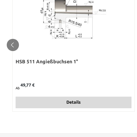
HSB 511 Angießbuchsen 1°
Regulärer Preis:
49,77 €
Ab
Details