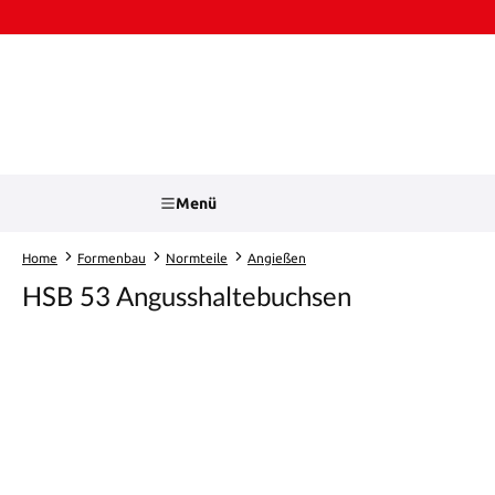
Zum Hauptinhalt springen
Zur Suche springen
Menü
Home
Formenbau
Normteile
Angießen
HSB 53 Angusshaltebuchsen
Bildergalerie überspringen