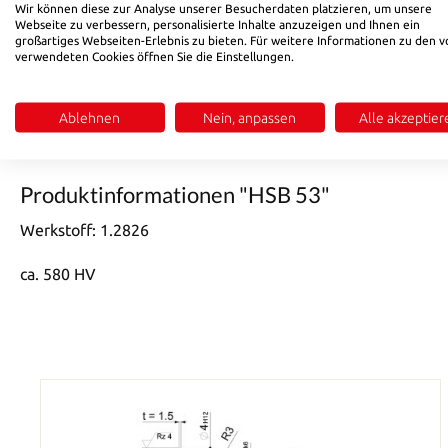
Produkt Anzahl: Gib den gewünschten Wert ein oder benutze di
Wir können diese zur Analyse unserer Besucherdaten platzieren, um unsere
In den Warenkorb
Webseite zu verbessern, personalisierte Inhalte anzuzeigen und Ihnen ein
großartiges Webseiten-Erlebnis zu bieten. Für weitere Informationen zu den v
verwendeten Cookies öffnen Sie die Einstellungen.
Produktnummer:
531222
Ablehnen
Nein, anpassen
Alle akzeptier
Beschreibung
Bewertungen
Produktinformationen "HSB 53"
Werkstoff: 1.2826
ca. 580 HV