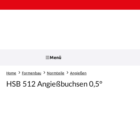
Zum Hauptinhalt springen
Zur Suche springen
Menü
Home
Formenbau
Normteile
Angießen
HSB 512 Angießbuchsen 0,5°
Bildergalerie überspringen