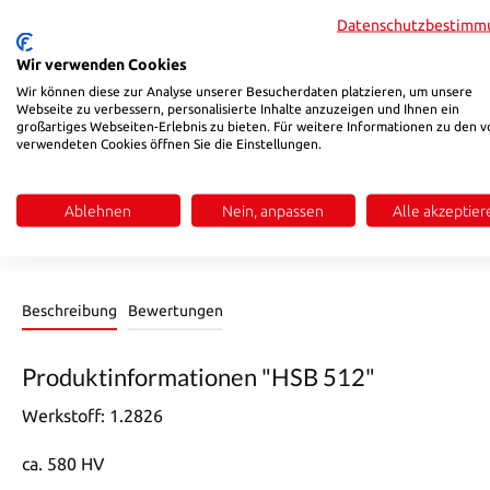
auswählen
K
Datenschutzbestimm
13
18
(Diese Option ist zurzeit nicht verfügbar.)
Wir verwenden Cookies
auswählen
T
Wir können diese zur Analyse unserer Besucherdaten platzieren, um unsere
Webseite zu verbessern, personalisierte Inhalte anzuzeigen und Ihnen ein
0
1,5
großartiges Webseiten-Erlebnis zu bieten. Für weitere Informationen zu den v
(Diese Option ist zurzeit nicht verfügbar.)
verwendeten Cookies öffnen Sie die Einstellungen.
Produkt Anzahl: Gib den gewünschten Wert ein oder benutze di
In den Warenkorb
Ablehnen
Nein, anpassen
Alle akzeptier
Produktnummer:
5121227250
Beschreibung
Bewertungen
Produktinformationen "HSB 512"
Werkstoff: 1.2826
ca. 580 HV