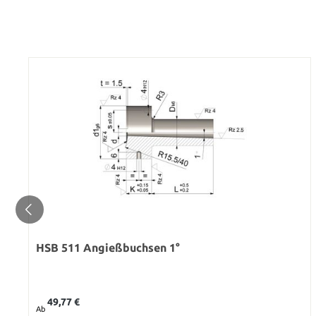
HSB 511 Angießbuchsen 1°
Regulärer Preis:
49,77 €
Ab