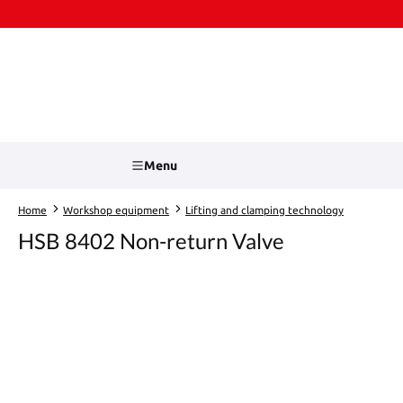
kip to main content
Skip to search
Menu
Home
Workshop equipment
Lifting and clamping technology
HSB 8402 Non-return Valve
Skip image gallery