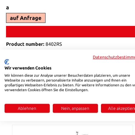
Select
a
auf Anfrage
Product number:
8402RS
Datenschutzbestimm
Description
Reviews
Wir verwenden Cookies
Wir können diese zur Analyse unserer Besucherdaten platzieren, um unsere
Webseite zu verbessern, personalisierte Inhalte anzuzeigen und Ihnen ein
Product information "HSB 8402"
großartiges Webseiten-Erlebnis zu bieten. Für weitere Informationen zu den v
verwendeten Cookies öffnen Sie die Einstellungen.
dimensions and price on request
Ablehnen
Nein, anpassen
Alle akzeptier