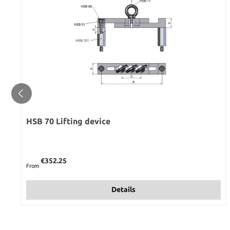
HSB 70 Lifting device
Regular price:
€352.25
From
Details