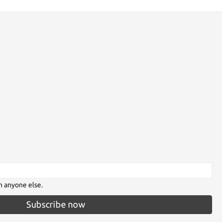
h anyone else.
Subscribe now