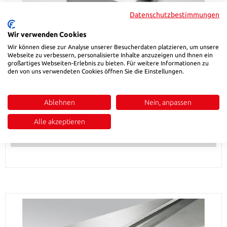
Datenschutzbestimmungen
Wir verwenden Cookies
Wir können diese zur Analyse unserer Besucherdaten platzieren, um unsere
Webseite zu verbessern, personalisierte Inhalte anzuzeigen und Ihnen ein
großartiges Webseiten-Erlebnis zu bieten. Für weitere Informationen zu
1.2379 Eroding block-soft annealed
den von uns verwendeten Cookies öffnen Sie die Einstellungen.
Ablehnen
Nein, anpassen
Regular price:
€13.00
From
Alle akzeptieren
Details