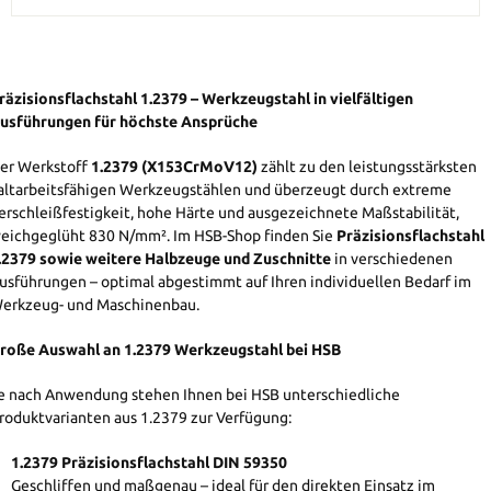
räzisionsflachstahl 1.2379 – Werkzeugstahl in vielfältigen
usführungen für höchste Ansprüche
er Werkstoff
1.2379 (X153CrMoV12)
zählt zu den leistungsstärksten
altarbeitsfähigen Werkzeugstählen und überzeugt durch extreme
erschleißfestigkeit, hohe Härte und ausgezeichnete Maßstabilität,
eichgeglüht 830 N/mm². Im HSB-Shop finden Sie
Präzisionsflachstahl
.2379 sowie weitere Halbzeuge und Zuschnitte
in verschiedenen
usführungen – optimal abgestimmt auf Ihren individuellen Bedarf im
erkzeug- und Maschinenbau.
roße Auswahl an 1.2379 Werkzeugstahl bei HSB
e nach Anwendung stehen Ihnen bei HSB unterschiedliche
roduktvarianten aus 1.2379 zur Verfügung:
1.2379 Präzisionsflachstahl DIN 59350
Geschliffen und maßgenau – ideal für den direkten Einsatz im