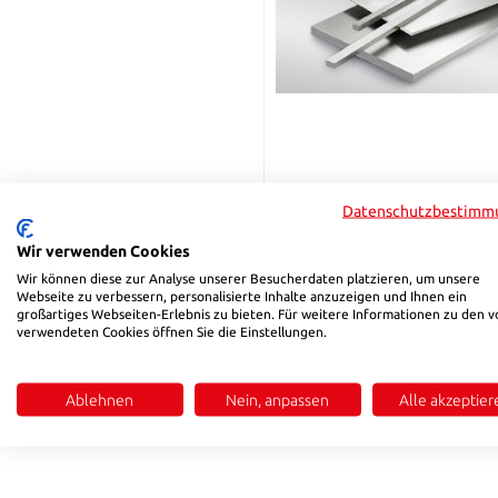
1.2990 Pre-machined tool
Datenschutzbestimm
steel
Wir verwenden Cookies
Regular price:
Wir können diese zur Analyse unserer Besucherdaten platzieren, um unsere
€39.00
From
Webseite zu verbessern, personalisierte Inhalte anzuzeigen und Ihnen ein
großartiges Webseiten-Erlebnis zu bieten. Für weitere Informationen zu den v
verwendeten Cookies öffnen Sie die Einstellungen.
Details
Ablehnen
Nein, anpassen
Alle akzeptier