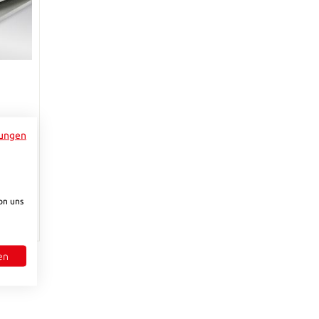
ing
ungen
on uns
en