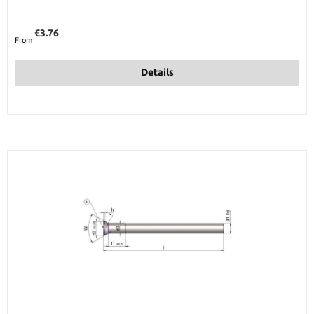
Regular price:
€3.76
From
Details