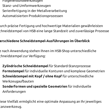
Folgeverbundwerkzeugen
Stanz- und Umformwerkzeugen
Serienfertigung in der Metallverarbeitung
Automatisierten Produktionsprozessen
urch präzise Fertigung und hochwertige Materialien gewährleisten
chneidstempel von HSB eine lange Standzeit und zuverlässige Prozesse
erschiedene Schneidstempel-Ausführungen im Überblick
e nach Anwendung stehen Ihnen im HSB-Shop unterschiedliche
chneidstempel zur Verfügung:
Zylindrische Schneidstempel
für Standard-Stanzprozesse
Formstempel
für individuelle Konturen und komplexe Geometrien
Schneidstempel mit Kopf / ohne Kopf
für unterschiedliche
Werkzeugaufbauten
Sonderformen und spezielle Geometrien
für individuelle
Anforderungen
iese Vielfalt ermöglicht eine optimale Anpassung an Ihr jeweiliges
tanzwerkzeug.