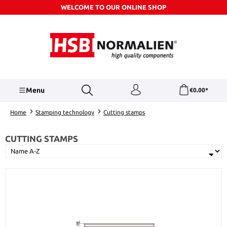
WELCOME TO OUR ONLINE SHOP
Skip to main content
Menu
€0.00*
Home
Stamping technology
Cutting stamps
CUTTING STAMPS