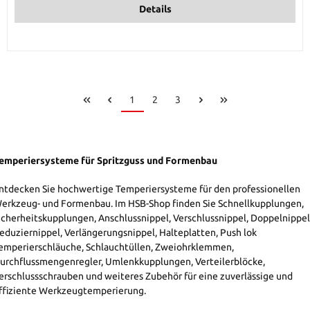
Details
Page
Page
Page
1
2
3
emperiersysteme für Spritzguss und Formenbau
ntdecken Sie hochwertige Temperiersysteme für den professionellen
erkzeug- und Formenbau. Im HSB-Shop finden Sie Schnellkupplungen,
icherheitskupplungen, Anschlussnippel, Verschlussnippel, Doppelnippel
eduziernippel, Verlängerungsnippel, Halteplatten, Push lok
emperierschläuche, Schlauchtüllen, Zweiohrklemmen,
urchflussmengenregler, Umlenkkupplungen, Verteilerblöcke,
erschlussschrauben und weiteres Zubehör für eine zuverlässige und
ffiziente Werkzeugtemperierung.