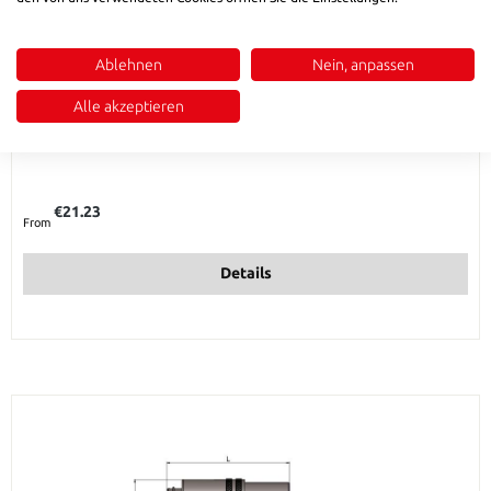
Ablehnen
Nein, anpassen
Alle akzeptieren
HSB 801 S Safety coupling without valve
Regular price:
€21.23
From
Details