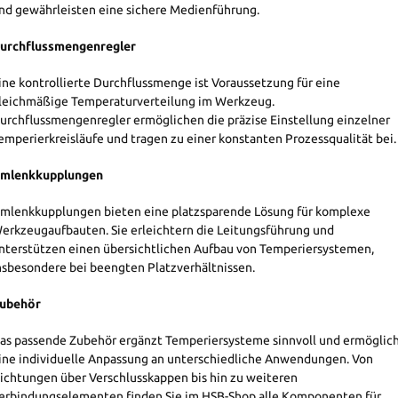
nd gewährleisten eine sichere Medienführung.
urchflussmengenregler
ine kontrollierte Durchflussmenge ist Voraussetzung für eine
leichmäßige Temperaturverteilung im Werkzeug.
urchflussmengenregler ermöglichen die präzise Einstellung einzelner
emperierkreisläufe und tragen zu einer konstanten Prozessqualität bei.
mlenkkupplungen
mlenkkupplungen bieten eine platzsparende Lösung für komplexe
erkzeugaufbauten. Sie erleichtern die Leitungsführung und
nterstützen einen übersichtlichen Aufbau von Temperiersystemen,
nsbesondere bei beengten Platzverhältnissen.
ubehör
as passende Zubehör ergänzt Temperiersysteme sinnvoll und ermöglic
ine individuelle Anpassung an unterschiedliche Anwendungen. Von
ichtungen über Verschlusskappen bis hin zu weiteren
erbindungselementen finden Sie im HSB-Shop alle Komponenten für