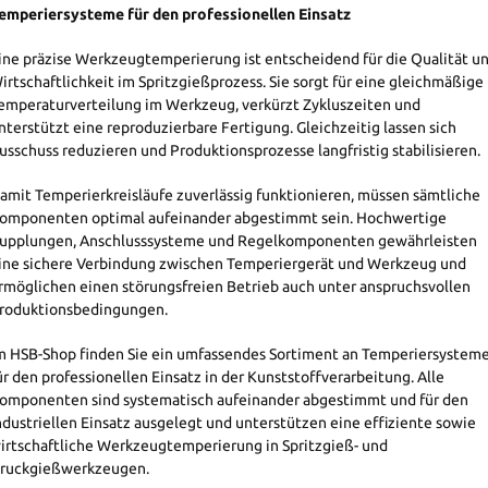
emperiersysteme für den professionellen Einsatz
ine präzise Werkzeugtemperierung ist entscheidend für die Qualität u
irtschaftlichkeit im Spritzgießprozess. Sie sorgt für eine gleichmäßige
emperaturverteilung im Werkzeug, verkürzt Zykluszeiten und
nterstützt eine reproduzierbare Fertigung. Gleichzeitig lassen sich
usschuss reduzieren und Produktionsprozesse langfristig stabilisieren.
amit Temperierkreisläufe zuverlässig funktionieren, müssen sämtliche
omponenten optimal aufeinander abgestimmt sein. Hochwertige
upplungen, Anschlusssysteme und Regelkomponenten gewährleisten
ine sichere Verbindung zwischen Temperiergerät und Werkzeug und
rmöglichen einen störungsfreien Betrieb auch unter anspruchsvollen
roduktionsbedingungen.
m HSB-Shop finden Sie ein umfassendes Sortiment an Temperiersystem
ür den professionellen Einsatz in der Kunststoffverarbeitung. Alle
omponenten sind systematisch aufeinander abgestimmt und für den
ndustriellen Einsatz ausgelegt und unterstützen eine effiziente sowie
irtschaftliche Werkzeugtemperierung in Spritzgieß- und
ruckgießwerkzeugen.