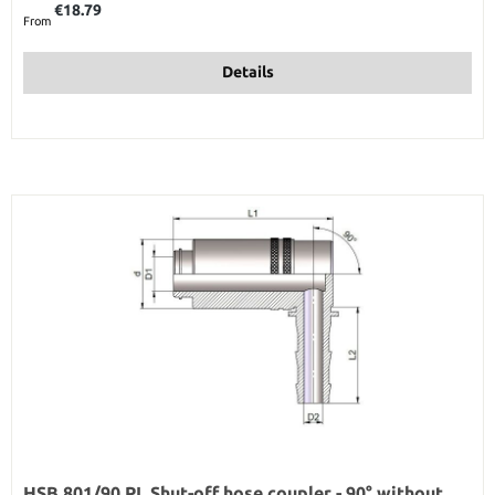
€18.79
From
Details
HSB 801/90 PL Shut-off hose coupler - 90° without