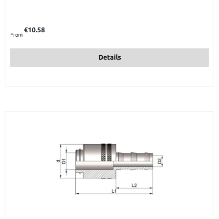
Regular price:
€10.58
From
Details