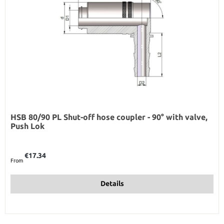
HSB 80/90 PL Shut-off hose coupler - 90° with valve,
Push Lok
Regular price:
€17.34
From
Details