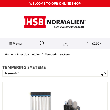
WELCOME TO OUR ONLINE SHOP
Skip to main content
Menu
€0.00*
Home
Injection molding
Tempering systems
TEMPERING SYSTEMS