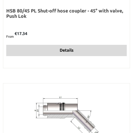
HSB 80/45 PL Shut-off hose coupler - 45° with valve,
Push Lok
Regular price:
€17.34
From
Details