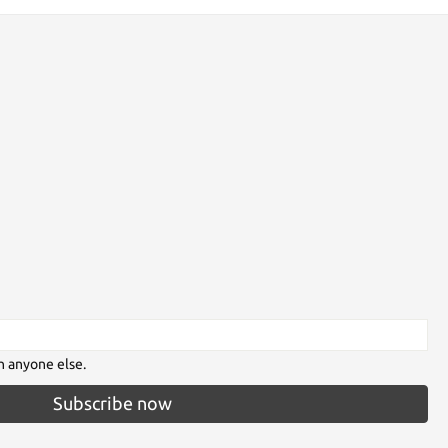
h anyone else.
Subscribe now