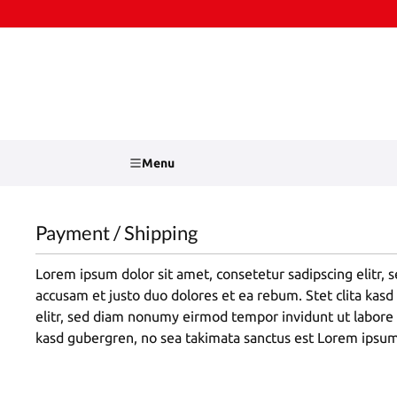
kip to main content
Skip to search
Menu
Payment / Shipping
Lorem ipsum dolor sit amet, consetetur sadipscing elitr,
accusam et justo duo dolores et ea rebum. Stet clita kas
elitr, sed diam nonumy eirmod tempor invidunt ut labore 
kasd gubergren, no sea takimata sanctus est Lorem ipsum