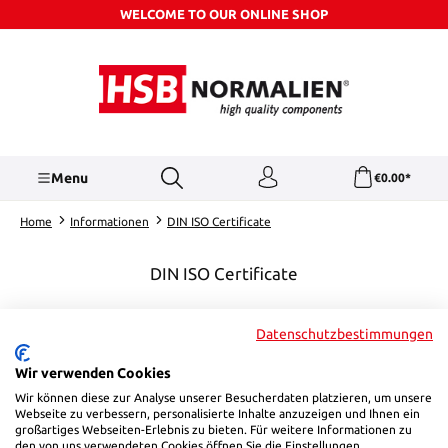
WELCOME TO OUR ONLINE SHOP
Skip to main content
Menu
€0.00*
Home
Informationen
DIN ISO Certificate
DIN ISO Certificate
Datenschutzbestimmungen
CERTIFICATE DIN ISO 9001:2015,
STAND 2026
Wir verwenden Cookies
Wir können diese zur Analyse unserer Besucherdaten platzieren, um unsere
Webseite zu verbessern, personalisierte Inhalte anzuzeigen und Ihnen ein
großartiges Webseiten-Erlebnis zu bieten. Für weitere Informationen zu
den von uns verwendeten Cookies öffnen Sie die Einstellungen.