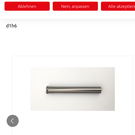
Ablehnen
Nein, anpassen
Alle akzeptier
Product information "DIN 9861 form D-HW
d1h6