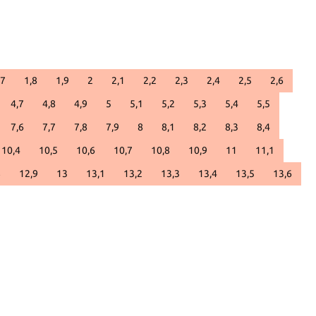
,7
1,8
1,9
2
2,1
2,2
2,3
2,4
2,5
2,6
4,7
4,8
4,9
5
5,1
5,2
5,3
5,4
5,5
7,6
7,7
7,8
7,9
8
8,1
8,2
8,3
8,4
10,4
10,5
10,6
10,7
10,8
10,9
11
11,1
8
12,9
13
13,1
13,2
13,3
13,4
13,5
13,6