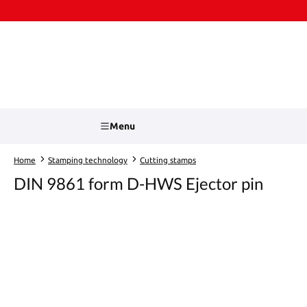
kip to main content
Skip to search
Menu
Home
Stamping technology
Cutting stamps
DIN 9861 form D-HWS Ejector pin
Skip image gallery