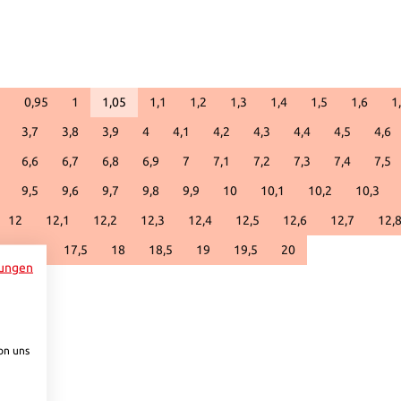
9
0,95
1
1,05
1,1
1,2
1,3
1,4
1,5
1,6
1
(This option is currently unavailable.)
3,7
3,8
3,9
4
4,1
4,2
4,3
4,4
4,5
4,6
6,6
6,7
6,8
6,9
7
7,1
7,2
7,3
7,4
7,5
9,5
9,6
9,7
9,8
9,9
10
10,1
10,2
10,3
12
12,1
12,2
12,3
12,4
12,5
12,6
12,7
12,
5
17
17,5
18
18,5
19
19,5
20
ungen
to increase or decrease the quantity.
on uns