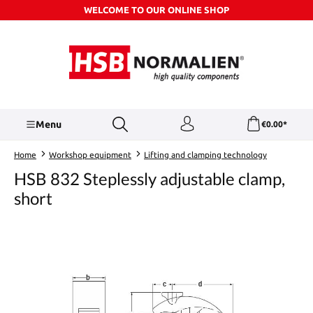
WELCOME TO OUR ONLINE SHOP
Skip to main content
Menu
€0.00*
Home
Workshop equipment
Lifting and clamping technology
HSB 832 Steplessly adjustable clamp,
short
Skip image gallery