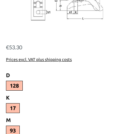
€53.30
Regular price:
Prices excl. VAT plus shipping costs
Select
D
128
Select
K
17
Select
M
93