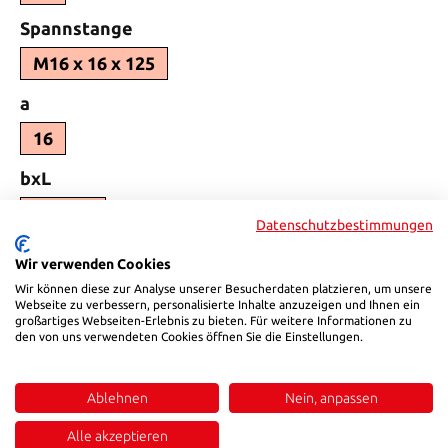
Select
Spannstange
M16 x 16 x 125
Select
a
16
Select
bxL
65x165
Datenschutzbestimmungen
Select
c
Wir verwenden Cookies
39
Wir können diese zur Analyse unserer Besucherdaten platzieren, um unsere
Webseite zu verbessern, personalisierte Inhalte anzuzeigen und Ihnen ein
großartiges Webseiten-Erlebnis zu bieten. Für weitere Informationen zu
Select
H
den von uns verwendeten Cookies öffnen Sie die Einstellungen.
15-50
Ablehnen
Nein, anpassen
Select
b1
Alle akzeptieren
17