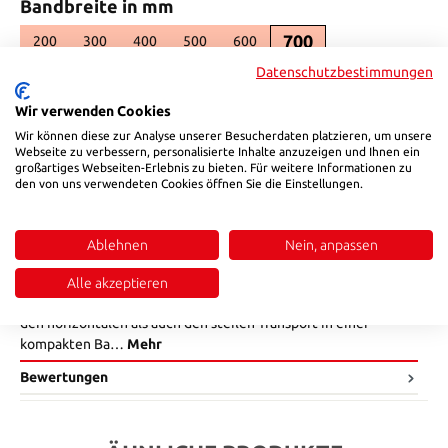
auswählen
Bandbreite in mm
700
200
300
400
500
600
Datenschutzbestimmungen
Preis anfragen
Wir verwenden Cookies
Produktnummer:
889M.30
Wir können diese zur Analyse unserer Besucherdaten platzieren, um unsere
Webseite zu verbessern, personalisierte Inhalte anzuzeigen und Ihnen ein
großartiges Webseiten-Erlebnis zu bieten. Für weitere Informationen zu
den von uns verwendeten Cookies öffnen Sie die Einstellungen.
Beschreibung
Z-Förderer – Effiziente Förderbänder für Höhenunterschiede
und automatisierte Materialflüsse Der Z-Förderer von HSB ist
Ablehnen
Nein, anpassen
die ideale Lösung für den effizienten Transport von
Werkstücken über mehrere Ebenen hinweg. Durch seine
Alle akzeptieren
charakteristische Z-Form ermöglicht dieses Förderband sowohl
den horizontalen als auch den steilen Transport in einer
kompakten Ba…
Mehr
Bewertungen