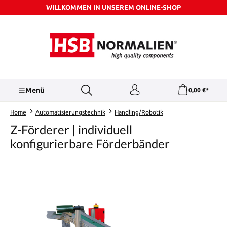
WILLKOMMEN IN UNSEREM ONLINE-SHOP
Zum Hauptinhalt springen
Menü
0,00 €*
Home
Automatisierungstechnik
Handling/Robotik
Z-Förderer | individuell
konfigurierbare Förderbänder
Bildergalerie überspringen