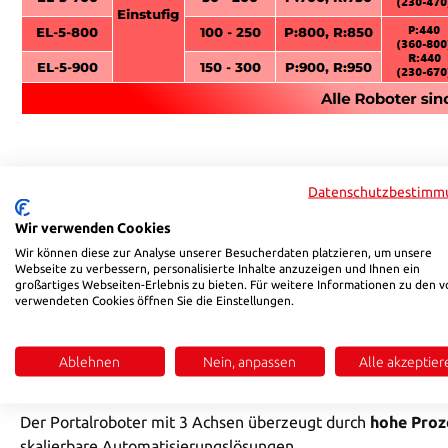
Produktbeschreibung – 3-Achs-Portalrobote
Datenschutzbestimm
Wir verwenden Cookies
Wir können diese zur Analyse unserer Besucherdaten platzieren, um unsere
Der
Portalroboter mit 3 Achsen
ist eine leistungsstarke 
Webseite zu verbessern, personalisierte Inhalte anzuzeigen und Ihnen ein
seiner stabilen Portalbauweise und der drei orthogonal ang
großartiges Webseiten-Erlebnis zu bieten. Für weitere Informationen zu den v
verwendeten Cookies öffnen Sie die Einstellungen.
und CNC-nahe Anwendungen
.
Die Konstruktion ermöglicht
große Verfahrwege und exak
Ablehnen
Nein, anpassen
Alle akzeptier
flexible Steuerungskonzepte lässt sich der Portalroboter i
Der Portalroboter mit 3 Achsen überzeugt durch
hohe Proz
skalierbare Automatisierungslösungen.