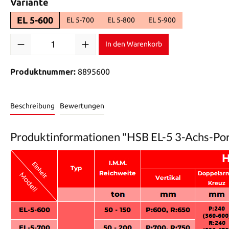
auswählen
Variante
EL 5-600
EL 5-700
EL 5-800
EL 5-900
Produkt Anzahl: Gib den gewünschten Wert ein oder benutze di
In den Warenkorb
Produktnummer:
8895600
Beschreibung
Bewertungen
Produktinformationen "HSB EL-5 3-Achs-Por