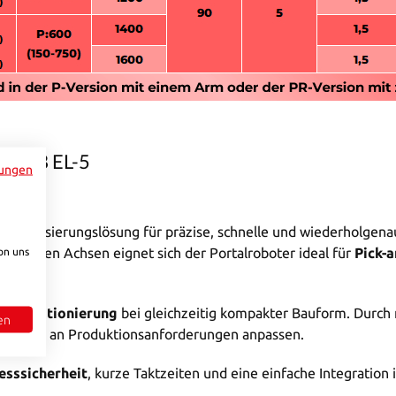
r HSB EL-5
ungen
Automatisierungslösung für präzise, schnelle und wiederholge
eordneten Achsen eignet sich der Portalroboter ideal für
Pick-
on uns
te Positionierung
bei gleichzeitig kompakter Bauform. Durc
en
ndividuell an Produktionsanforderungen anpassen.
esssicherheit
, kurze Taktzeiten und eine einfache Integration 