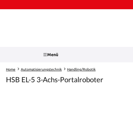
Zum Hauptinhalt springen
Zur Suche springen
Menü
Home
Automatisierungstechnik
Handling/Robotik
HSB EL-5 3-Achs-Portalroboter
Bildergalerie überspringen