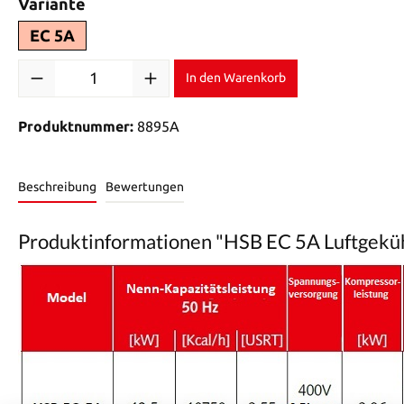
auswählen
Variante
EC 5A
Produkt Anzahl: Gib den gewünschten Wert ein oder benutze di
In den Warenkorb
Produktnummer:
8895A
Beschreibung
Bewertungen
Produktinformationen "HSB EC 5A Luftgeküh