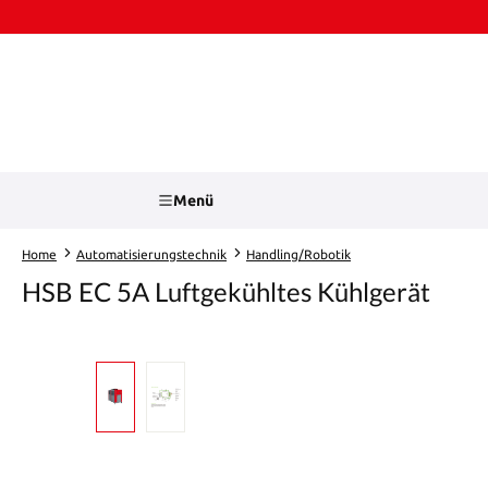
Zum Hauptinhalt springen
Zur Suche springen
Menü
Home
Automatisierungstechnik
Handling/Robotik
HSB EC 5A Luftgekühltes Kühlgerät
Bildergalerie überspringen