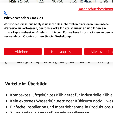
Datenschutzbestimm
Wir verwenden Cookies
Wir können diese zur Analyse unserer Besucherdaten platzieren, um unsere
Webseite zu verbessern, personalisierte Inhalte anzuzeigen und Ihnen ein
Das luftgekühlte Kühlgerät ist eine effiziente und wartun
großartiges Webseiten-Erlebnis zu bieten. Für weitere Informationen zu den v
verwendeten Cookies öffnen Sie die Einstellungen.
ganz ohne aufwändige Wasserkreisläufe oder zusätzliche Küh
und eignen sich ideal für vielfältige industrielle Anwendun
Ablehnen
Nein, anpassen
Alle akzeptier
Das Gerät nutzt
Luft als Kühlmedium
, um Wärme aus dem i
gleichmäßige Temperaturregelung und hohe Kühlleistung – 
Vorteile im Überblick:
Kompaktes luftgekühltes Kühlgerät für industrielle Küh
Kein externes Wasserkühlnetz oder Kühlturm nötig – w
Einfache Installation und Inbetriebnahme in Produktio
Zuverlässige Wärmeabfuhr mit Ventilatoren