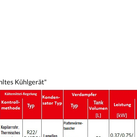
e Schaltflächen um die Anzahl zu erhöhen oder zu reduzieren.
ltes Kühlgerät"