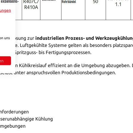
ungen
gsarme Lösung zur
industriellen Prozess- und Werkzeugkühlun
on uns
ltürme. Luftgekühlte Systeme gelten als besonders platzsparen
gen von Spritzguss- bis Fertigungsprozessen.
en
nternen Kühlkreislauf effizient an die Umgebung abzugeben. 
selbst unter anspruchsvollen Produktionsbedingungen.
lanforderungen
asserunabhängige Kühlung
nsumgebungen