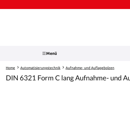
Zum Hauptinhalt springen
Zur Suche springen
Menü
Home
Automatisierungstechnik
Aufnahme- und Auflagebolzen
DIN 6321 Form C lang Aufnahme- und Au
Bildergalerie überspringen