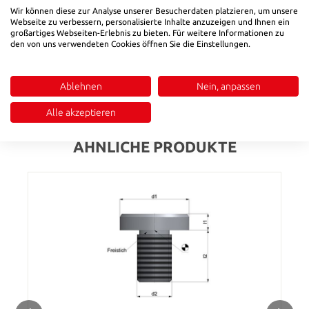
Produktnummer:
8920612
Wir können diese zur Analyse unserer Besucherdaten platzieren, um unsere
Webseite zu verbessern, personalisierte Inhalte anzuzeigen und Ihnen ein
großartiges Webseiten-Erlebnis zu bieten. Für weitere Informationen zu
den von uns verwendeten Cookies öffnen Sie die Einstellungen.
Beschreibung
Mat.: 1.8159 / 46 ± 2 HRCca. DIN 6321
Ablehnen
Nein, anpassen
Bewertungen
Alle akzeptieren
ÄHNLICHE PRODUKTE