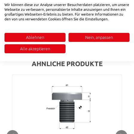
Produktnummer:
8910605
Wir können diese zur Analyse unserer Besucherdaten platzieren, um unsere
Webseite zu verbessern, personalisierte Inhalte anzuzeigen und Ihnen ein
großartiges Webseiten-Erlebnis zu bieten. Für weitere Informationen zu
den von uns verwendeten Cookies öffnen Sie die Einstellungen.
Beschreibung
Mat.: 1.8159 / 46 ± 2 HRC, ca. DIN 6321
Ablehnen
Nein, anpassen
Bewertungen
Alle akzeptieren
ÄHNLICHE PRODUKTE