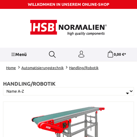
WILLKOMMEN IN UNSEREM ONLINE-SHOP
Zum Hauptinhalt springen
Menü
0,00 €*
Home
Automatisierungstechnik
Handling/Robotik
HANDLING/ROBOTIK