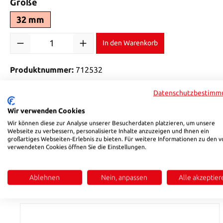
auswählen
Größe
32 mm
Produkt Anzahl: Gib den gewünschten Wert ein oder benutze di
In den Warenkorb
Produktnummer:
712532
Datenschutzbestimm
Beschreibung
Bewertungen
Wir verwenden Cookies
Wir können diese zur Analyse unserer Besucherdaten platzieren, um unsere
Produktinformationen "HSB 7125 "
Webseite zu verbessern, personalisierte Inhalte anzuzeigen und Ihnen ein
großartiges Webseiten-Erlebnis zu bieten. Für weitere Informationen zu den v
verwendeten Cookies öffnen Sie die Einstellungen.
Material: Al-Br
Ablehnen
Nein, anpassen
Alle akzeptier