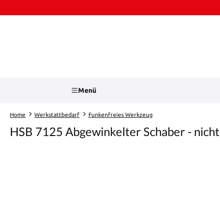
Zum Hauptinhalt springen
Zur Suche springen
Menü
Home
Werkstattbedarf
Funkenfreies Werkzeug
HSB 7125 Abgewinkelter Schaber - nicht
Bildergalerie überspringen