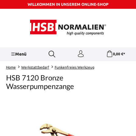
WILLKOMMEN IN UNSEREM ONLINE-SHOP
Zum Hauptinhalt springen
Menü
0,00 €*
Home
Werkstattbedarf
Funkenfreies Werkzeug
HSB 7120 Bronze
Wasserpumpenzange
Bildergalerie überspringen