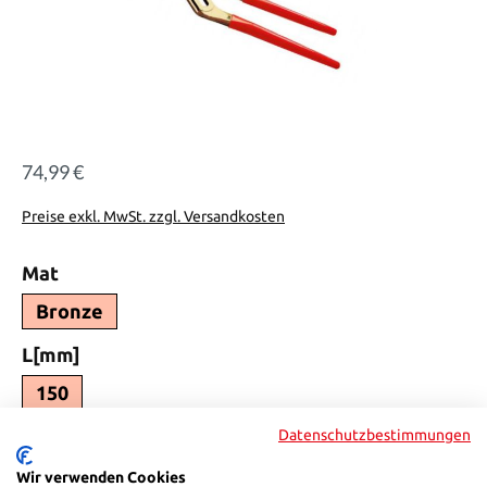
74,99 €
Regulärer Preis:
Preise exkl. MwSt. zzgl. Versandkosten
auswählen
Mat
Bronze
auswählen
L[mm]
150
Produkt Anzahl: Gib den gewünschten Wert ein oder benutze die Sch
Datenschutzbestimmungen
In den Warenkorb
Wir verwenden Cookies