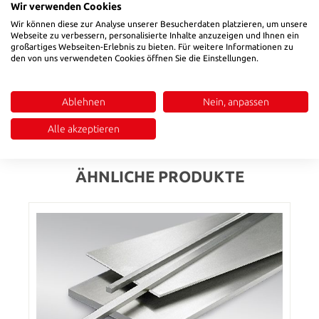
Wir verwenden Cookies
Wir können diese zur Analyse unserer Besucherdaten platzieren, um unsere
Beschreibung
Webseite zu verbessern, personalisierte Inhalte anzuzeigen und Ihnen ein
großartiges Webseiten-Erlebnis zu bieten. Für weitere Informationen zu
• Auslieferzustand: weichgeglüht auf max.. 260 HB• Dicke:
den von uns verwendeten Cookies öffnen Sie die Einstellungen.
0/+0,20 mm – vorgeschliffen, feinstgefräst•Breite: 0/+0,40 mm
– vorgeschliffen, feinstgefräst• Länge: 0/+5,00 mm –
gesägtVerwendung:Werkzeuge
Ablehnen
Nein, anpassen
Bewertungen
Alle akzeptieren
ÄHNLICHE PRODUKTE