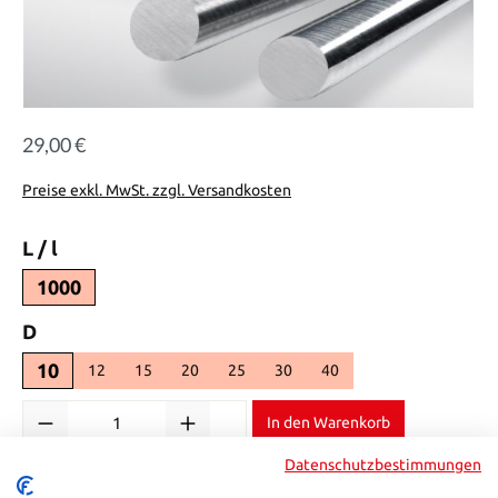
29,00 €
Regulärer Preis:
Preise exkl. MwSt. zzgl. Versandkosten
auswählen
L / l
1000
auswählen
D
10
12
15
20
25
30
40
Produkt Anzahl: Gib den gewünschten Wert ein oder benutze die Sch
In den Warenkorb
Datenschutzbestimmungen
Produktnummer:
3343010