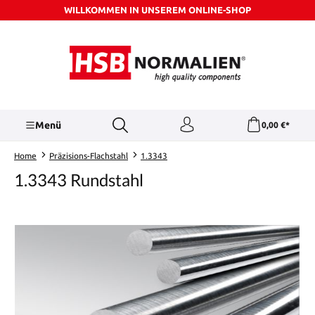
WILLKOMMEN IN UNSEREM ONLINE-SHOP
Zum Hauptinhalt springen
Menü
0,00 €*
Home
Präzisions-Flachstahl
1.3343
1.3343 Rundstahl
Bildergalerie überspringen