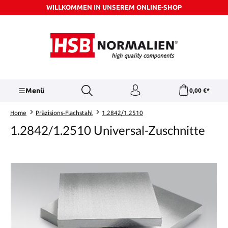
WILLKOMMEN IN UNSEREM ONLINE-SHOP
Zum Hauptinhalt springen
Menü
0,00 €*
Home
Präzisions-Flachstahl
1.2842/1.2510
1.2842/1.2510 Universal-Zuschnitte
Bildergalerie überspringen