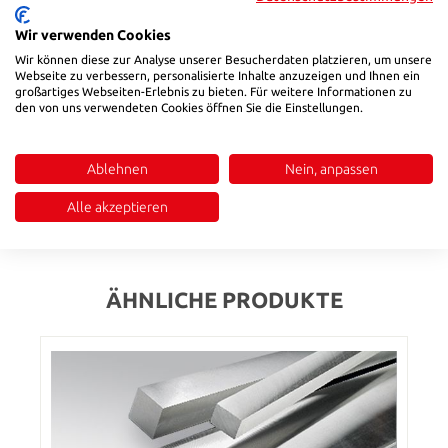
500,4
(Diese Option ist zurzeit nicht verfügbar.)
Wir verwenden Cookies
Wir können diese zur Analyse unserer Besucherdaten platzieren, um unsere
Produkt Anzahl: Gib den gewünschten Wert ein oder benutze die Sch
In den Warenkorb
Webseite zu verbessern, personalisierte Inhalte anzuzeigen und Ihnen ein
großartiges Webseiten-Erlebnis zu bieten. Für weitere Informationen zu
den von uns verwendeten Cookies öffnen Sie die Einstellungen.
Produktnummer:
284210015200
Ablehnen
Nein, anpassen
Beschreibung
Alle akzeptieren
Bewertungen
ÄHNLICHE PRODUKTE