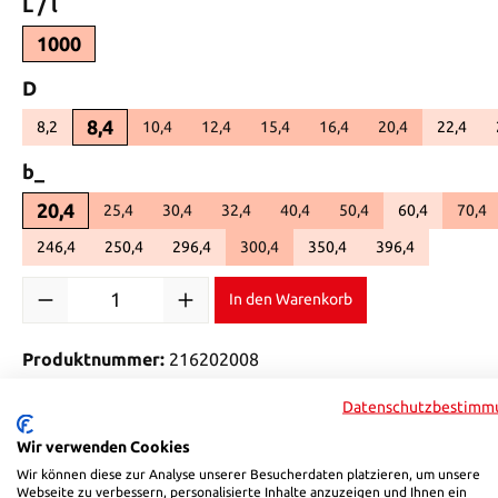
auswählen
L / l
1000
auswählen
D
8,4
8,2
10,4
12,4
15,4
16,4
20,4
22,4
(Diese Option ist zurzeit nicht verfügbar.)
(Diese O
auswählen
b_
20,4
25,4
30,4
32,4
40,4
50,4
60,4
70,4
(Diese Option 
246,4
250,4
296,4
300,4
350,4
396,4
(Diese Option ist zurzeit nicht verfügbar.)
(Diese Option ist zurzeit nicht verfügbar.)
(Diese Option ist zurzeit nicht verfügbar.)
(Diese Option ist zurzeit nic
(Diese Option ist
Produkt Anzahl: Gib den gewünschten Wert ein oder benutze di
In den Warenkorb
Produktnummer:
216202008
Datenschutzbestimm
Beschreibung
Bewertungen
Wir verwenden Cookies
Wir können diese zur Analyse unserer Besucherdaten platzieren, um unsere
Webseite zu verbessern, personalisierte Inhalte anzuzeigen und Ihnen ein