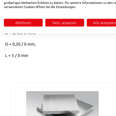
Produktinformationen "1.2162"
großartiges Webseiten-Erlebnis zu bieten. Für weitere Informationen zu den v
verwendeten Cookies öffnen Sie die Einstellungen.
Ausführung: vorgeschliffen oder feinstgefräst, weichgegl
Toleranz:
Ablehnen
Nein, anpassen
Alle akzeptier
B + 0,40 / 0 mm,
D + 0,20 / 0 mm,
L + 5 / 0 mm