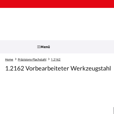
Zum Hauptinhalt springen
Zur Suche springen
Menü
Home
Präzisions-Flachstahl
1.2162
1.2162 Vorbearbeiteter Werkzeugstahl
Bildergalerie überspringen