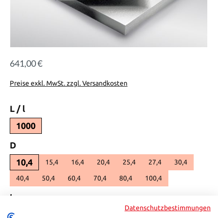
641,00 €
Regulärer Preis:
Preise exkl. MwSt. zzgl. Versandkosten
auswählen
L / l
1000
auswählen
D
10,4
15,4
16,4
20,4
25,4
27,4
30,4
40,4
50,4
60,4
70,4
80,4
100,4
auswählen
b_
Datenschutzbestimmungen
505