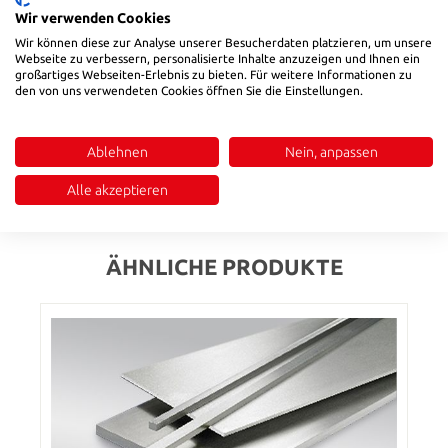
Wir verwenden Cookies
Produkt Anzahl: Gib den gewünschten Wert ein oder benutze die Sch
In den Warenkorb
Wir können diese zur Analyse unserer Besucherdaten platzieren, um unsere
Webseite zu verbessern, personalisierte Inhalte anzuzeigen und Ihnen ein
großartiges Webseiten-Erlebnis zu bieten. Für weitere Informationen zu
Produktnummer:
208550510
den von uns verwendeten Cookies öffnen Sie die Einstellungen.
Ablehnen
Nein, anpassen
Beschreibung
Alle akzeptieren
Bewertungen
ÄHNLICHE PRODUKTE