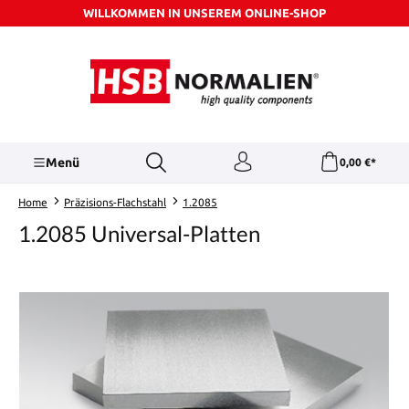
WILLKOMMEN IN UNSEREM ONLINE-SHOP
Zum Hauptinhalt springen
Menü
0,00 €*
Home
Präzisions-Flachstahl
1.2085
1.2085 Universal-Platten
Bildergalerie überspringen