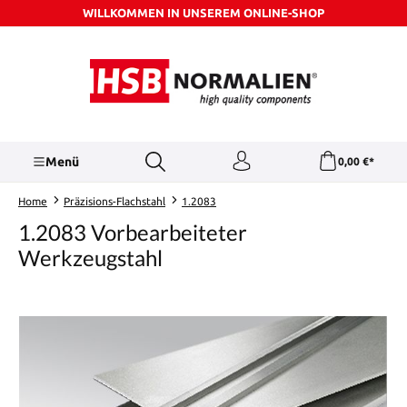
WILLKOMMEN IN UNSEREM ONLINE-SHOP
Zum Hauptinhalt springen
Menü
0,00 €*
Home
Präzisions-Flachstahl
1.2083
1.2083 Vorbearbeiteter
Werkzeugstahl
Bildergalerie überspringen