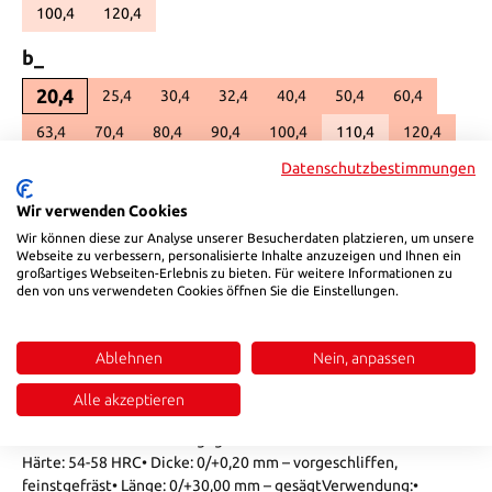
100,4
120,4
(Diese Option ist zurzeit nicht verfügbar.)
(Diese Option ist zurzeit nicht verfügbar.)
auswählen
b_
20,4
25,4
30,4
32,4
40,4
50,4
60,4
63,4
70,4
80,4
90,4
100,4
110,4
120,4
(Diese Option ist zurze
Datenschutzbestimmungen
130,4
140,4
150,4
156,4
160,4
180,4
(Diese Option ist zurzeit nicht verfügbar.)
(Diese Option ist zurzeit nicht verfügba
(Diese Option ist zurzeit nic
(Diese Option ist
196,4
200,4
220,4
246,4
250,4
296,4
Wir verwenden Cookies
(Diese Option ist zurzeit nicht verfügbar.)
(Diese Option ist zurzeit nicht verfügbar.)
(Diese Option ist zurzeit nicht verfügba
(Diese Option ist
Wir können diese zur Analyse unserer Besucherdaten platzieren, um unsere
300,4
350,4
396,4
(Diese Option ist zurzeit nicht verfügbar.)
(Diese Option ist zurzeit nicht verfügbar.)
Webseite zu verbessern, personalisierte Inhalte anzuzeigen und Ihnen ein
großartiges Webseiten-Erlebnis zu bieten. Für weitere Informationen zu
Produkt Anzahl: Gib den gewünschten Wert ein oder benutze die Sch
den von uns verwendeten Cookies öffnen Sie die Einstellungen.
In den Warenkorb
Produktnummer:
208302010
Ablehnen
Nein, anpassen
Alle akzeptieren
Beschreibung
• Auslieferzustand: weichgeglüht auf max.. 225 HB• Erzielbare
Härte: 54-58 HRC• Dicke: 0/+0,20 mm – vorgeschliffen,
feinstgefräst• Länge: 0/+30,00 mm – gesägtVerwendung:•