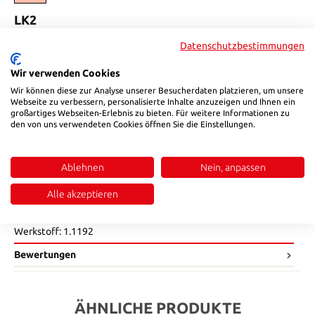
auswählen
LK2
82
98
104
128
Datenschutzbestimmungen
(Diese Option ist zurzeit nicht verfügbar.)
(Diese Option ist zurzeit nicht verfügbar.)
(Diese Option ist zurzeit nicht verfügbar.)
auswählen
H
Wir verwenden Cookies
Wir können diese zur Analyse unserer Besucherdaten platzieren, um unsere
17
12
19
21
Webseite zu verbessern, personalisierte Inhalte anzuzeigen und Ihnen ein
(Diese Option ist zurzeit nicht verfügbar.)
(Diese Option ist zurzeit nicht verfügbar.)
(Diese Option ist zurzeit nicht verfügbar.)
großartiges Webseiten-Erlebnis zu bieten. Für weitere Informationen zu
Produkt Anzahl: Gib den gewünschten Wert ein oder benutze die Sch
den von uns verwendeten Cookies öffnen Sie die Einstellungen.
In den Warenkorb
Produktnummer:
500M10017
Ablehnen
Nein, anpassen
Alle akzeptieren
Beschreibung
Werkstoff: 1.1192
Bewertungen
ÄHNLICHE PRODUKTE