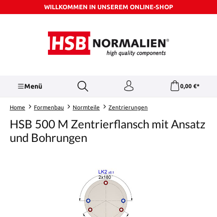
WILLKOMMEN IN UNSEREM ONLINE-SHOP
Zum Hauptinhalt springen
Menü
0,00 €*
Home
Formenbau
Normteile
Zentrierungen
HSB 500 M Zentrierflansch mit Ansatz
und Bohrungen
Bildergalerie überspringen