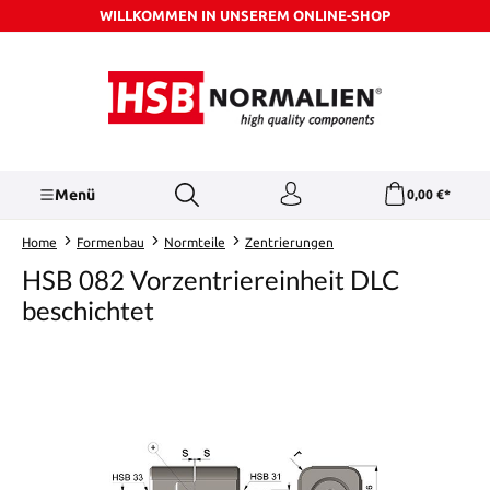
WILLKOMMEN IN UNSEREM ONLINE-SHOP
Zum Hauptinhalt springen
Menü
0,00 €*
Home
Formenbau
Normteile
Zentrierungen
HSB 082 Vorzentriereinheit DLC
beschichtet
Bildergalerie überspringen