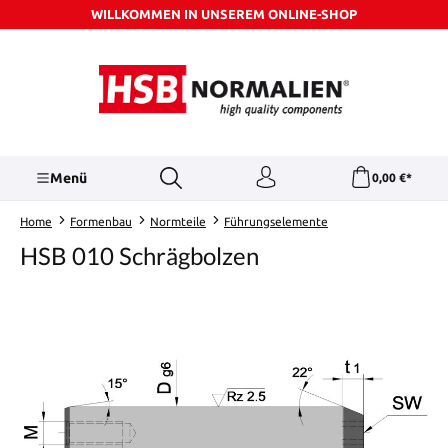
WILLKOMMEN IN UNSEREM ONLINE-SHOP
Zum Hauptinhalt springen
Menü
0,00 €*
Home
Formenbau
Normteile
Führungselemente
HSB 010 Schrägbolzen
Bildergalerie überspringen