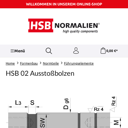
WILLKOMMEN IN UNSEREM ONLINE-SHOP
Zum Hauptinhalt springen
Menü
0,00 €*
Home
Formenbau
Normteile
Führungselemente
HSB 02 Ausstoßbolzen
Bildergalerie überspringen